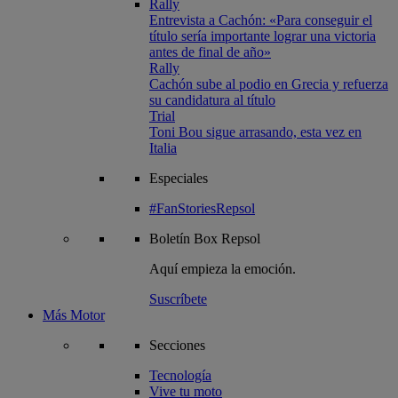
Rally
Entrevista a Cachón: «Para conseguir el
título sería importante lograr una victoria
antes de final de año»
Rally
Cachón sube al podio en Grecia y refuerza
su candidatura al título
Trial
Toni Bou sigue arrasando, esta vez en
Italia
Especiales
#FanStoriesRepsol
Boletín
Box Repsol
Aquí empieza la emoción.
Suscríbete
Más Motor
Secciones
Tecnología
Vive tu moto