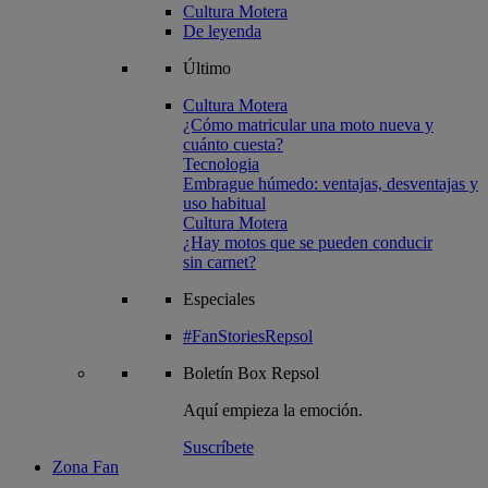
Cultura Motera
De leyenda
Último
Cultura Motera
¿Cómo matricular una moto nueva y
cuánto cuesta?
Tecnologia
Embrague húmedo: ventajas, desventajas y
uso habitual
Cultura Motera
¿Hay motos que se pueden conducir
sin carnet?
Especiales
#FanStoriesRepsol
Boletín
Box Repsol
Aquí empieza la emoción.
Suscríbete
Zona Fan