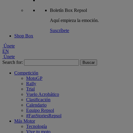
Boletín
Box Repsol
Aquí empieza la emoción.
Suscríbete
Shop Box
Únete
EN
Únete
Search for:
Competición
MotoGP
Rally
Trial
Vuelo Acrobático
Clasificación
Calendario
Equipo Repsol
#FanStoriesRepsol
Más Motor
Tecnología
Vive tu moto