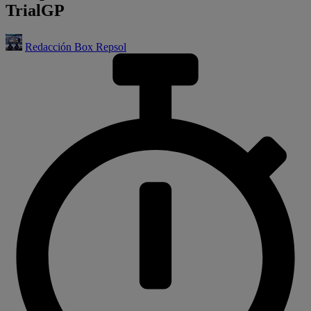
TrialGP
Redacción Box Repsol