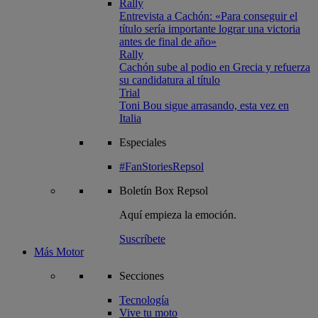
Rally
Entrevista a Cachón: «Para conseguir el
título sería importante lograr una victoria
antes de final de año»
Rally
Cachón sube al podio en Grecia y refuerza
su candidatura al título
Trial
Toni Bou sigue arrasando, esta vez en
Italia
Especiales
#FanStoriesRepsol
Boletín
Box Repsol
Aquí empieza la emoción.
Suscríbete
Más Motor
Secciones
Tecnología
Vive tu moto