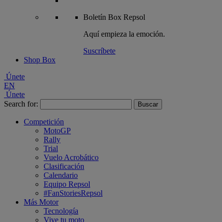
Boletín
Box Repsol
Aquí empieza la emoción.
Suscríbete
Shop Box
Únete
EN
Únete
Search for:
Competición
MotoGP
Rally
Trial
Vuelo Acrobático
Clasificación
Calendario
Equipo Repsol
#FanStoriesRepsol
Más Motor
Tecnología
Vive tu moto