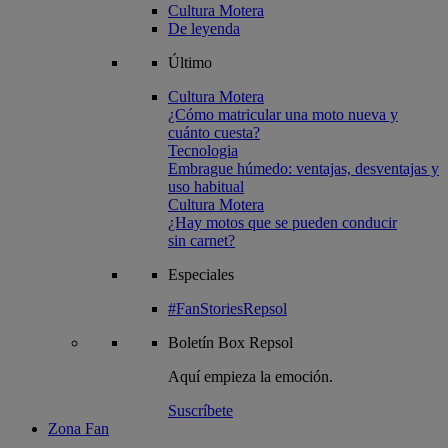
Cultura Motera
De leyenda
Último
Cultura Motera
¿Cómo matricular una moto nueva y
cuánto cuesta?
Tecnologia
Embrague húmedo: ventajas, desventajas y
uso habitual
Cultura Motera
¿Hay motos que se pueden conducir
sin carnet?
Especiales
#FanStoriesRepsol
Boletín
Box Repsol
Aquí empieza la emoción.
Suscríbete
Zona Fan