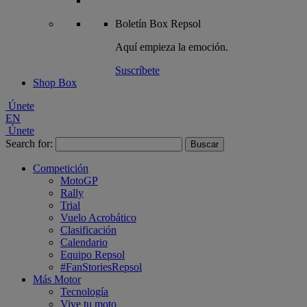
Boletín
Box Repsol
Aquí empieza la emoción.
Suscríbete
Shop Box
Únete
EN
Únete
Search for:
Competición
MotoGP
Rally
Trial
Vuelo Acrobático
Clasificación
Calendario
Equipo Repsol
#FanStoriesRepsol
Más Motor
Tecnología
Vive tu moto