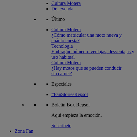
Cultura Motera
De leyenda
Último
Cultura Motera
¿Cómo matricular una moto nueva y
cuánto cuesta?
Tecnologia
Embrague húmedo: ventajas, desventajas y
uso habitual
Cultura Motera
¿Hay motos que se pueden conducir
sin carnet?
Especiales
#FanStoriesRepsol
Boletín
Box Repsol
Aquí empieza la emoción.
Suscríbete
Zona Fan