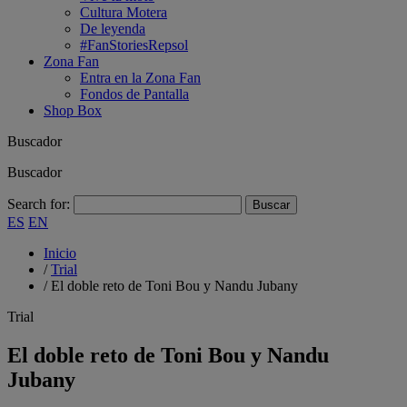
Cultura Motera
De leyenda
#FanStoriesRepsol
Zona Fan
Entra en la Zona Fan
Fondos de Pantalla
Shop Box
Buscador
Buscador
Search for:
ES
EN
Inicio
/
Trial
/
El doble reto de Toni Bou y Nandu Jubany
Trial
El doble reto de Toni Bou y Nandu
Jubany