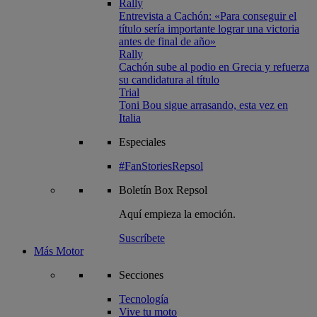
Rally
Entrevista a Cachón: «Para conseguir el
título sería importante lograr una victoria
antes de final de año»
Rally
Cachón sube al podio en Grecia y refuerza
su candidatura al título
Trial
Toni Bou sigue arrasando, esta vez en
Italia
Especiales
#FanStoriesRepsol
Boletín
Box Repsol
Aquí empieza la emoción.
Suscríbete
Más Motor
Secciones
Tecnología
Vive tu moto