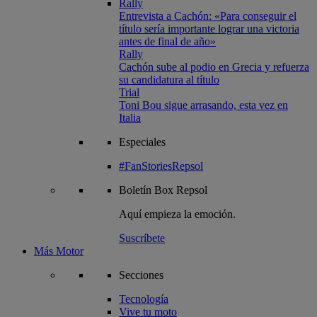
Rally
Entrevista a Cachón: «Para conseguir el
título sería importante lograr una victoria
antes de final de año»
Rally
Cachón sube al podio en Grecia y refuerza
su candidatura al título
Trial
Toni Bou sigue arrasando, esta vez en
Italia
Especiales
#FanStoriesRepsol
Boletín
Box Repsol
Aquí empieza la emoción.
Suscríbete
Más Motor
Secciones
Tecnología
Vive tu moto