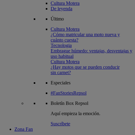
Cultura Motera
De leyenda
Último
Cultura Motera
¿Cómo matricular una moto nueva y
cuánto cuesta?
Tecnologia
Embrague húmedo: ventajas, desventajas y
uso habitual
Cultura Motera
¿Hay motos que se pueden conducir
sin carnet?
Especiales
#FanStoriesRepsol
Boletín
Box Repsol
Aquí empieza la emoción.
Suscríbete
Zona Fan