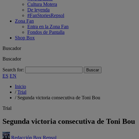
Cultura Motera
De leyenda
#FanStoriesRepsol
Zona Fan
Entra en la Zona Fan
Fondos de Pantalla
Shop Box
Buscador
Buscador
Search for:
ES
EN
Inicio
/
Trial
/
Segunda victoria consecutiva de Toni Bou
Trial
Segunda victoria consecutiva de Toni Bou
Redacción Box Repsol