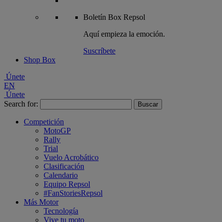
Boletín
Box Repsol
Aquí empieza la emoción.
Suscríbete
Shop Box
Únete
EN
Únete
Search for:
Competición
MotoGP
Rally
Trial
Vuelo Acrobático
Clasificación
Calendario
Equipo Repsol
#FanStoriesRepsol
Más Motor
Tecnología
Vive tu moto