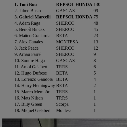
1. Toni Bou
REPSOL HONDA
130
2. Jaime Busto
GASGAS
99
3. Gabriel Marcelli
REPSOL HONDA
75
4. Adam Raga
SHERCO
48
5. Benoît Bincaz
SHERCO
45
6. Matteo Grattarola
BETA
23
7. Alex Canales
MONTESA
13
8. Jack Peace
SHERCO
12
9. Arnau Farré
SHERCO
9
10. Sondre Haga
GASGAS
8
11. Aniol Gelabert
TRRS
6
12. Hugo Dufrese
BETA
5
13. Lorenzo Gandola
BETA
4
14. Harry Hemingway
BETA
2
15. Marco Mempör
TRRS
1
16. Mats Nilsen
TRRS
1
17. Billy Green
Scorpa
1
18. Miquel Gelabert
Montesa
1