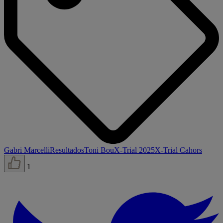
Gabri Marcelli
Resultados
Toni Bou
X-Trial 2025
X-Trial Cahors
1