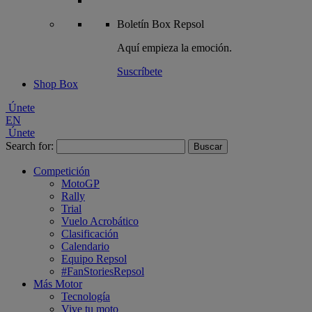
Boletín
Box Repsol
Aquí empieza la emoción.
Suscríbete
Shop Box
Únete
EN
Únete
Search for:
Competición
MotoGP
Rally
Trial
Vuelo Acrobático
Clasificación
Calendario
Equipo Repsol
#FanStoriesRepsol
Más Motor
Tecnología
Vive tu moto