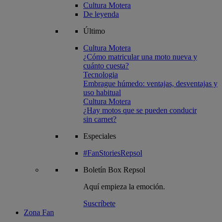
Cultura Motera
De leyenda
Último
Cultura Motera
¿Cómo matricular una moto nueva y
cuánto cuesta?
Tecnologia
Embrague húmedo: ventajas, desventajas y
uso habitual
Cultura Motera
¿Hay motos que se pueden conducir
sin carnet?
Especiales
#FanStoriesRepsol
Boletín
Box Repsol
Aquí empieza la emoción.
Suscríbete
Zona Fan