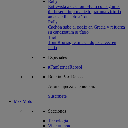
Rally
Entrevista a Cachón: «Para conseguir el
título sería importante lograr una victoria
antes de final de año»
Rally
Cachón sube al podio en Grecia y refuerza
su candidatura al título
Trial
Toni Bou sigue arrasando, esta vez en
Italia
Especiales
#FanStoriesRepsol
Boletín
Box Repsol
Aquí empieza la emoción.
Suscríbete
Más Motor
Secciones
Tecnología
Vive tu moto