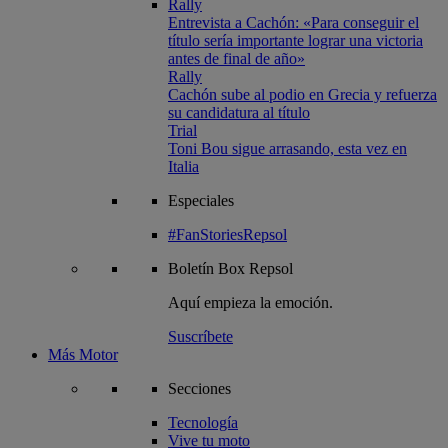
Rally
Entrevista a Cachón: «Para conseguir el
título sería importante lograr una victoria
antes de final de año»
Rally
Cachón sube al podio en Grecia y refuerza
su candidatura al título
Trial
Toni Bou sigue arrasando, esta vez en
Italia
Especiales
#FanStoriesRepsol
Boletín
Box Repsol
Aquí empieza la emoción.
Suscríbete
Más Motor
Secciones
Tecnología
Vive tu moto