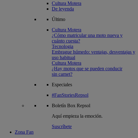
Cultura Motera
De leyenda
Último
Cultura Motera
¿Cómo matricular una moto nueva y
cuánto cuesta?
Tecnologia
Embrague húmedo: ventajas, desventajas y
uso habitual
Cultura Motera
¿Hay motos que se pueden conducir
sin carnet?
Especiales
#FanStoriesRepsol
Boletín
Box Repsol
Aquí empieza la emoción.
Suscríbete
Zona Fan