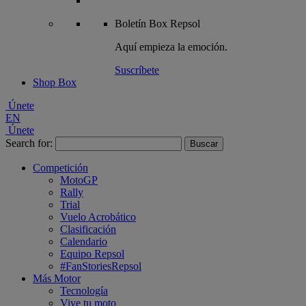
Boletín
Box Repsol
Aquí empieza la emoción.
Suscríbete
Shop Box
Únete
EN
Únete
Search for:
Competición
MotoGP
Rally
Trial
Vuelo Acrobático
Clasificación
Calendario
Equipo Repsol
#FanStoriesRepsol
Más Motor
Tecnología
Vive tu moto