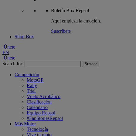
Boletín
Box Repsol
Aquí empieza la emoción.
Suscríbete
Shop Box
Únete
EN
Únete
Search for:
Competición
MotoGP
Rally
Trial
Vuelo Acrobático
Clasificación
Calendario
Equipo Repsol
#FanStoriesRepsol
Más Motor
Tecnología
Vive tu moto