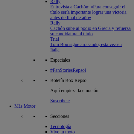
Rally
Entrevista a Cachón: «Para conseguir el
título sería importante lograr una victoria
antes de final de año»
Rally
Cachón sube al podio en Grecia y refuerza
su candidatura al título
Trial
Toni Bou sigue arrasando, esta vez en
Italia
Especiales
#FanStoriesRepsol
Boletín
Box Repsol
Aquí empieza la emoción.
Suscríbete
Más Motor
Secciones
Tecnología
Vive tu moto