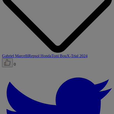
Gabriel Marcelli
Repsol Honda
Toni Bou
X-Trial 2024
0