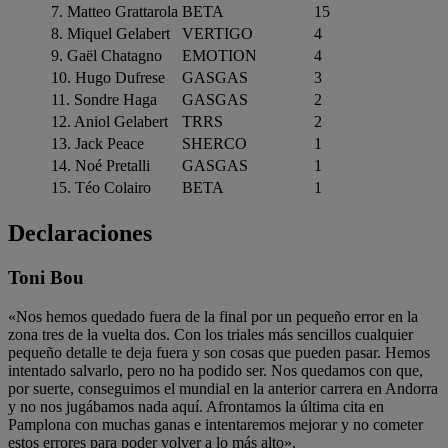
7. Matteo Grattarola
BETA
15
8. Miquel Gelabert
VERTIGO
4
9. Gaël Chatagno
EMOTION
4
10. Hugo Dufrese
GASGAS
3
11. Sondre Haga
GASGAS
2
12. Aniol Gelabert
TRRS
2
13. Jack Peace
SHERCO
1
14. Noé Pretalli
GASGAS
1
15. Téo Colairo
BETA
1
Declaraciones
Toni Bou
«Nos hemos quedado fuera de la final por un pequeño error en la
zona tres de la vuelta dos. Con los triales más sencillos cualquier
pequeño detalle te deja fuera y son cosas que pueden pasar. Hemos
intentado salvarlo, pero no ha podido ser. Nos quedamos con que,
por suerte, conseguimos el mundial en la anterior carrera en Andorra
y no nos jugábamos nada aquí. Afrontamos la última cita en
Pamplona con muchas ganas e intentaremos mejorar y no cometer
estos errores para poder volver a lo más alto».