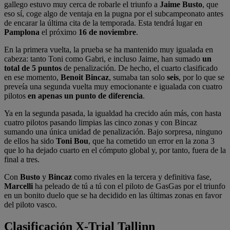
gallego estuvo muy cerca de robarle el triunfo a
Jaime Busto
, que
eso sí, coge algo de ventaja en la pugna por el subcampeonato antes
de encarar la última cita de la temporada. Esta tendrá lugar en
Pamplona
el próximo
16 de noviembre
.
En la primera vuelta, la prueba se ha mantenido muy igualada en
cabeza: tanto Toni como Gabri, e incluso Jaime, han sumado
un
total de 5 puntos
de penalización. De hecho, el cuarto clasificado
en ese momento,
Benoit Bincaz
, sumaba tan solo
seis
, por lo que se
preveía una segunda vuelta muy emocionante e igualada con cuatro
pilotos
en apenas un punto de diferencia
.
Ya en la segunda pasada, la igualdad ha crecido aún más, con hasta
cuatro pilotos pasando limpias las cinco zonas y con Bincaz
sumando una única unidad de penalización. Bajo sorpresa, ninguno
de ellos ha sido
Toni Bou
, que ha cometido un error en la zona 3
que lo ha dejado cuarto en el cómputo global y, por tanto, fuera de la
final a tres.
Con
Busto
y
Bincaz
como rivales en la tercera y definitiva fase,
Marcelli
ha peleado de tú a tú con el piloto de GasGas por el triunfo
en un bonito duelo que se ha decidido en las últimas zonas en favor
del piloto vasco.
Clasificación X-Trial Tallinn