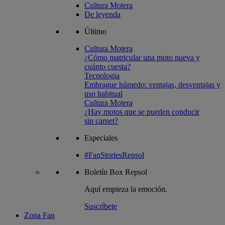
Cultura Motera
De leyenda
Último
Cultura Motera
¿Cómo matricular una moto nueva y
cuánto cuesta?
Tecnologia
Embrague húmedo: ventajas, desventajas y
uso habitual
Cultura Motera
¿Hay motos que se pueden conducir
sin carnet?
Especiales
#FanStoriesRepsol
Boletín
Box Repsol
Aquí empieza la emoción.
Suscríbete
Zona Fan