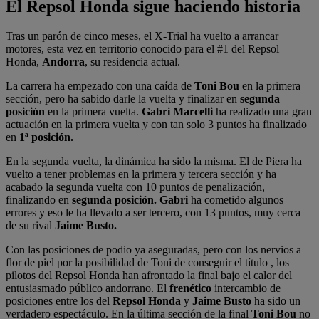
El Repsol Honda sigue haciendo historia
Tras un parón de cinco meses, el X-Trial ha vuelto a arrancar
motores, esta vez en territorio conocido para el #1 del Repsol
Honda,
Andorra
, su residencia actual.
La carrera ha empezado con una caída de
Toni Bou
en la primera
sección, pero ha sabido darle la vuelta y finalizar en
segunda
posición
en la primera vuelta.
Gabri Marcelli
ha realizado una gran
actuación en la primera vuelta y con tan solo 3 puntos ha finalizado
en
1ª posición.
En la segunda vuelta, la dinámica ha sido la misma. El de Piera ha
vuelto a tener problemas en la primera y tercera sección y ha
acabado la segunda vuelta con 10 puntos de penalización,
finalizando en
segunda posición.
Gabri
ha cometido algunos
errores y eso le ha llevado a ser tercero, con 13 puntos, muy cerca
de su rival
Jaime Busto.
Con las posiciones de podio ya aseguradas, pero con los nervios a
flor de piel por la posibilidad de Toni de conseguir el título , los
pilotos del Repsol Honda han afrontado la final bajo el calor del
entusiasmado público andorrano. El
frenético
intercambio de
posiciones entre los del
Repsol Honda
y
Jaime Busto
ha sido un
verdadero espectáculo. En la última sección de la final
Toni Bou
no