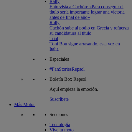
Rally
Entrevista a Cachón: «Para conseguir el
título sería importante lograr una victoria
antes de final de año»
Rally
Cachón sube al podio en Grecia y refuerza
su candidatura al título
Trial
Toni Bou sigue arrasando, esta vez en
Italia
Especiales
#FanStoriesRepsol
Boletín
Box Repsol
Aquí empieza la emoción.
Suscríbete
Más Motor
Secciones
Tecnología
Vive tu moto