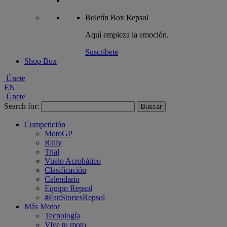
Boletín
Box Repsol
Aquí empieza la emoción.
Suscríbete
Shop Box
Únete
EN
Únete
Search for:
Competición
MotoGP
Rally
Trial
Vuelo Acrobático
Clasificación
Calendario
Equipo Repsol
#FanStoriesRepsol
Más Motor
Tecnología
Vive tu moto