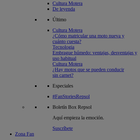
Cultura Motera
De leyenda
Último
Cultura Motera
¿Cómo matricular una moto nueva y
cuánto cuesta?
Tecnologia
Embrague húmedo: ventajas, desventajas y
uso habitual
Cultura Motera
¿Hay motos que se pueden conducir
sin carnet?
Especiales
#FanStoriesRepsol
Boletín
Box Repsol
Aquí empieza la emoción.
Suscríbete
Zona Fan