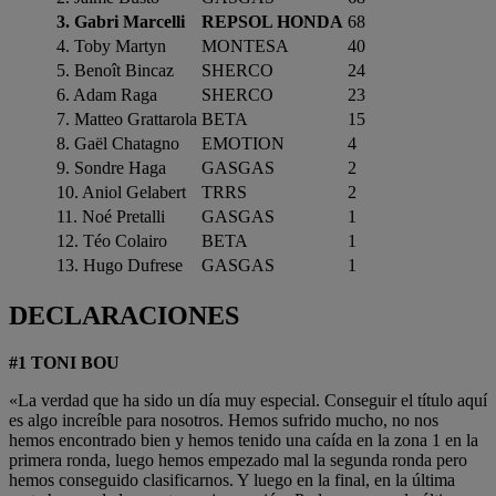
3. Gabri Marcelli
REPSOL HONDA
68
4. Toby Martyn
MONTESA
40
5. Benoît Bincaz
SHERCO
24
6. Adam Raga
SHERCO
23
7. Matteo Grattarola
BETA
15
8. Gaël Chatagno
EMOTION
4
9. Sondre Haga
GASGAS
2
10. Aniol Gelabert
TRRS
2
11. Noé Pretalli
GASGAS
1
12. Téo Colairo
BETA
1
13. Hugo Dufrese
GASGAS
1
DECLARACIONES
#1 TONI BOU
«La verdad que ha sido un día muy especial. Conseguir el título aquí
es algo increíble para nosotros. Hemos sufrido mucho, no nos
hemos encontrado bien y hemos tenido una caída en la zona 1 en la
primera ronda, luego hemos empezado mal la segunda ronda pero
hemos conseguido clasificarnos. Y luego en la final, en la última