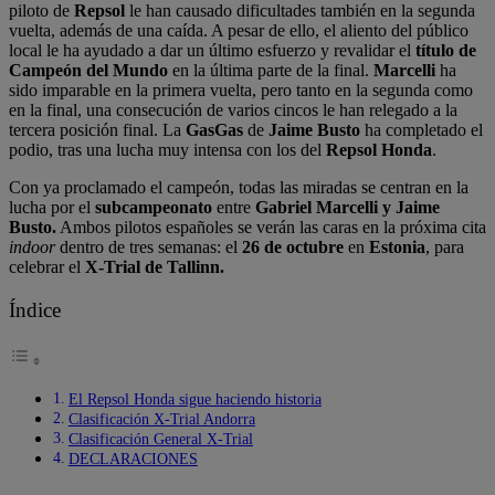
piloto de
Repsol
le han causado dificultades también en la segunda
vuelta, además de una caída. A pesar de ello, el aliento del público
local le ha ayudado a dar un último esfuerzo y revalidar el
título de
Campeón del Mundo
en la última parte de la final.
Marcelli
ha
sido imparable en la primera vuelta, pero tanto en la segunda como
en la final, una consecución de varios cincos le han relegado a la
tercera posición final. La
GasGas
de
Jaime Busto
ha completado el
podio, tras una lucha muy intensa con los del
Repsol Honda
.
Con ya proclamado el campeón, todas las miradas se centran en la
lucha por el
subcampeonato
entre
Gabriel Marcelli y Jaime
Busto.
Ambos pilotos españoles se verán las caras en la próxima cita
indoor
dentro de tres semanas: el
26 de octubre
en
Estonia
, para
celebrar el
X-Trial de Tallinn.
Índice
El Repsol Honda sigue haciendo historia
Clasificación X-Trial Andorra
Clasificación General X-Trial
DECLARACIONES