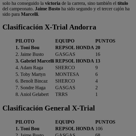
solo ha conseguido la
victoria
de la carrera, sino también el
título
del campeonato.
Jaime Busto
ha sido segundo y el tercer cajón ha
sido para
Marcelli
.
Clasificación X-Trial Andorra
PILOTO
EQUIPO
PUNTOS
1. Toni Bou
REPSOL HONDA
20
2. Jaime Busto
GASGAS
16
3. Gabriel Marcelli
REPSOL HONDA
13
4. Adam Raga
SHERCO
9
5. Toby Martyn
MONTESA
6
6. Benoît Bincaz
SHERCO
4
7. Sondre Haga
GASGAS
2
8. Aniol Gelabert
TRRS
1
Clasificación General X-Trial
PILOTO
EQUIPO
PUNTOS
1. Toni Bou
REPSOL HONDA
106
2. Jaime Busto
GASGAS
68