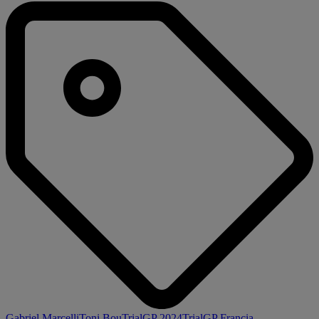
Gabriel Marcelli
Toni Bou
TrialGP 2024
TrialGP Francia