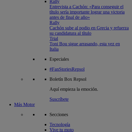
Rally
Entrevista a Cachón: «Para conseguir el
título sería importante lograr una victoria
antes de final de año»
Rally
Cachón sube al podio en Grecia y refuerza
su candidatura al título
Trial
Toni Bou sigue arrasando, esta vez en
Italia
Especiales
#FanStoriesRepsol
Boletín
Box Repsol
Aquí empieza la emoción.
Suscríbete
Más Motor
Secciones
Tecnología
Vive tu moto