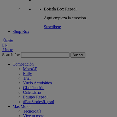
Boletín
Box Repsol
Aquí empieza la emoción.
Suscríbete
Shop Box
Únete
EN
Únete
Search for:
Competición
MotoGP
Rally
Trial
Vuelo Acrobático
Clasificación
Calendario
Equipo Repsol
#FanStoriesRepsol
Más Motor
Tecnología
Vive tu moto