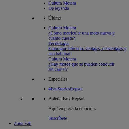
Cultura Motera
De leyenda
Último
Cultura Motera
¿Cómo matricular una moto nueva y
cuánto cuesta?
Tecnologia
Embrague húmedo: ventajas, desventajas y
uso habitual
Cultura Motera
¿Hay motos que se pueden conducir
sin carnet?
Especiales
#FanStoriesRepsol
Boletín
Box Repsol
Aquí empieza la emoción.
Suscríbete
Zona Fan