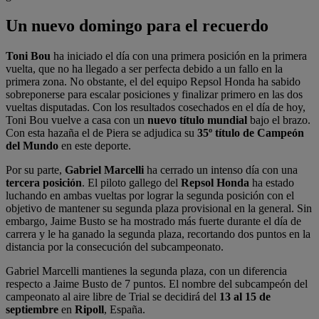
Un nuevo domingo para el recuerdo
Toni Bou
ha iniciado el día con una primera posición en la primera
vuelta, que no ha llegado a ser perfecta debido a un fallo en la
primera zona. No obstante, el del equipo Repsol Honda ha sabido
sobreponerse para escalar posiciones y finalizar primero en las dos
vueltas disputadas. Con los resultados cosechados en el día de hoy,
Toni Bou vuelve a casa con un
nuevo título mundial
bajo el brazo.
Con esta hazaña el de Piera se adjudica su
35º título de Campeón
del Mundo
en este deporte.
Por su parte,
Gabriel Marcelli
ha cerrado un intenso día con una
tercera posición
. El piloto gallego del
Repsol Honda
ha estado
luchando en ambas vueltas por lograr la segunda posición con el
objetivo de mantener su segunda plaza provisional en la general. Sin
embargo, Jaime Busto se ha mostrado más fuerte durante el día de
carrera y le ha ganado la segunda plaza, recortando dos puntos en la
distancia por la consecución del subcampeonato.
Gabriel Marcelli mantienes la segunda plaza, con un diferencia
respecto a Jaime Busto de 7 puntos. El nombre del subcampeón del
campeonato al aire libre de Trial se decidirá del
13 al 15 de
septiembre
en
Ripoll
, España.