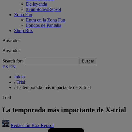
De leyenda
#FanStoriesRepsol
Zona Fan
Entra en la Zona Fan
Fondos de Pantalla
Shop Box
Buscador
Buscador
Search for:
ES
EN
Inicio
/
Trial
/
La temporada más impactante de X-trial
Trial
La temporada más impactante de X-trial
Redacción Box Repsol