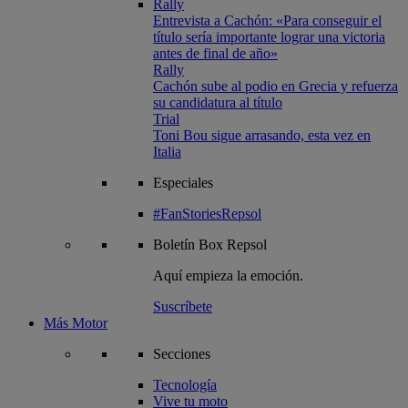
Rally
Entrevista a Cachón: «Para conseguir el
título sería importante lograr una victoria
antes de final de año»
Rally
Cachón sube al podio en Grecia y refuerza
su candidatura al título
Trial
Toni Bou sigue arrasando, esta vez en
Italia
Especiales
#FanStoriesRepsol
Boletín
Box Repsol
Aquí empieza la emoción.
Suscríbete
Más Motor
Secciones
Tecnología
Vive tu moto