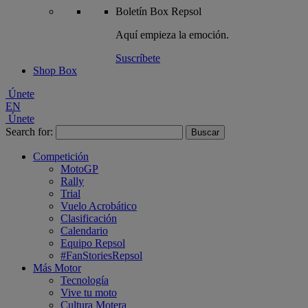
Boletín
Box Repsol
Aquí empieza la emoción.
Suscríbete
Shop Box
Únete
EN
Únete
Search for:
Competición
MotoGP
Rally
Trial
Vuelo Acrobático
Clasificación
Calendario
Equipo Repsol
#FanStoriesRepsol
Más Motor
Tecnología
Vive tu moto
Cultura Motera