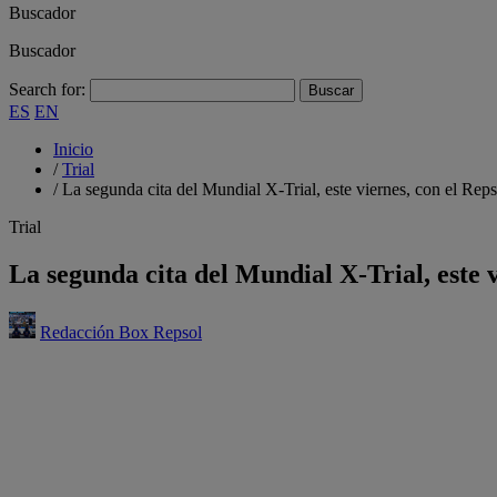
Buscador
Buscador
Search for:
ES
EN
Inicio
/
Trial
/
La segunda cita del Mundial X-Trial, este viernes, con el Re
Trial
La segunda cita del Mundial X-Trial, este
Redacción Box Repsol