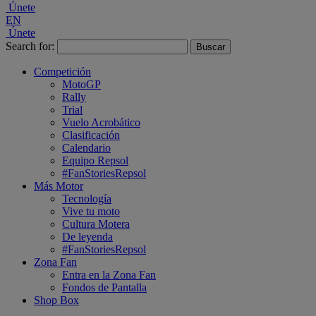
Únete
EN
Únete
Search for:
Competición
MotoGP
Rally
Trial
Vuelo Acrobático
Clasificación
Calendario
Equipo Repsol
#FanStoriesRepsol
Más Motor
Tecnología
Vive tu moto
Cultura Motera
De leyenda
#FanStoriesRepsol
Zona Fan
Entra en la Zona Fan
Fondos de Pantalla
Shop Box