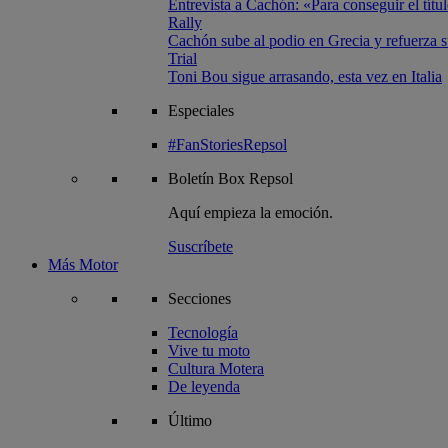
Entrevista a Cachón: «Para conseguir el títul
Rally
Cachón sube al podio en Grecia y refuerza su
Trial
Toni Bou sigue arrasando, esta vez en Italia
Especiales
#FanStoriesRepsol
Boletín
Box Repsol
Aquí empieza la emoción.
Suscríbete
Más Motor
Secciones
Tecnología
Vive tu moto
Cultura Motera
De leyenda
Último