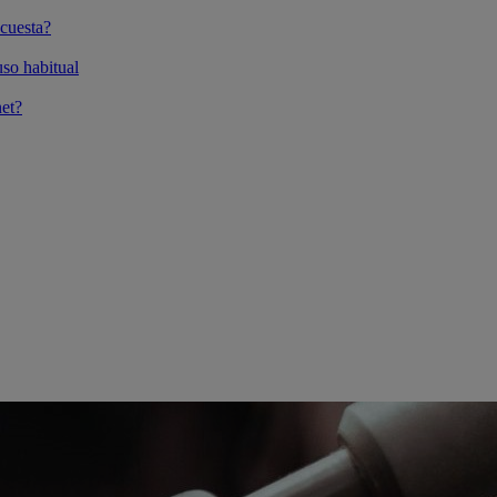
cuesta?
so habitual
et?