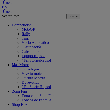
Únete
EN
Únete
Search for:
Competición
MotoGP
Rally
Trial
Vuelo Acrobático
Clasificación
Calendario
Equipo Repsol
#FanStoriesRepsol
Más Motor
Tecnología
Vive tu moto
Cultura Motera
De leyenda
#FanStoriesRepsol
Zona Fan
Entra en la Zona Fan
Fondos de Pantalla
Shop Box