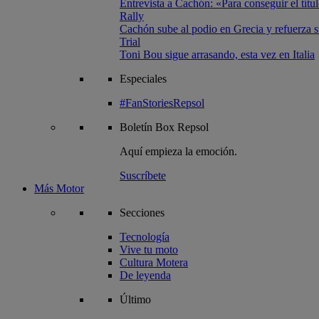
Entrevista a Cachón: «Para conseguir el títul
Rally
Cachón sube al podio en Grecia y refuerza su
Trial
Toni Bou sigue arrasando, esta vez en Italia
Especiales
#FanStoriesRepsol
Boletín
Box Repsol
Aquí empieza la emoción.
Suscríbete
Más Motor
Secciones
Tecnología
Vive tu moto
Cultura Motera
De leyenda
Último