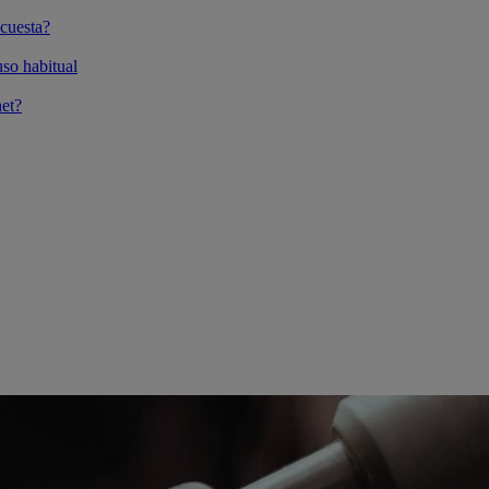
cuesta?
so habitual
et?