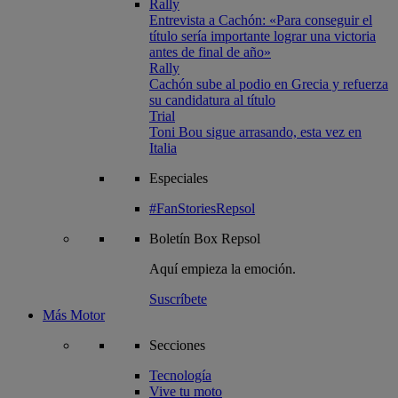
Rally
Entrevista a Cachón: «Para conseguir el
título sería importante lograr una victoria
antes de final de año»
Rally
Cachón sube al podio en Grecia y refuerza
su candidatura al título
Trial
Toni Bou sigue arrasando, esta vez en
Italia
Especiales
#FanStoriesRepsol
Boletín
Box Repsol
Aquí empieza la emoción.
Suscríbete
Más Motor
Secciones
Tecnología
Vive tu moto