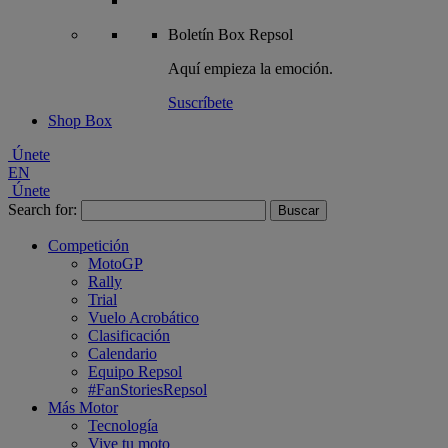
Boletín
Box Repsol
Aquí empieza la emoción.
Suscríbete
Shop Box
Únete
EN
Únete
Search for:
Competición
MotoGP
Rally
Trial
Vuelo Acrobático
Clasificación
Calendario
Equipo Repsol
#FanStoriesRepsol
Más Motor
Tecnología
Vive tu moto