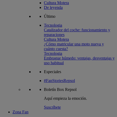
Cultura Motera
De leyenda
Último
Tecnologia
Catalizador del coche: funcionamiento y
reparaciones
Cultura Motera
¿Cómo matricular una moto nueva y
cuánto cuesta?
Tecnologia
Embrague húmedo: ventajas, desventajas y
uso habitual
Especiales
#FanStoriesRepsol
Boletín
Box Repsol
Aquí empieza la emoción.
Suscríbete
Zona Fan