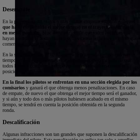
Desempate
En la primera ronda, si dos o más pilotos empatan en puntos,
aquel
que haya conseguido el mejor tiempo en el trayecto clasificaría
en mejor posición
. Si se diese el caso de que todos los pilotos
hayan excedido el tiempo máximo, la victoria sería para el piloto que
comenzase en primer lugar.
En la segunda ronda, al igual que en la primera, el piloto con menor
tiempo será el que obtenga la mejor posición, pero en caso de que
todos hayan excedido el tiempo máximo se tendrá en cuenta la
posición que obtuvieron en la ronda anterior.
En la final los pilotos se enfrentan en una sección elegida por los
comisarios
y ganará el que obtenga menos penalizaciones. En caso
de empate, de nuevo el que obtenga el mejor tiempo será el ganador,
y si aún y todo dos o más pilotos hubiesen acabado en el mismo
tiempo, se tendrá en cuenta la posición obtenida en la segunda
ronda.
Descalificación
Algunas infracciones son tan grandes que suponen la descalificación
inmediata del piloto. Esta penalización se aplica tan solo a aquellas