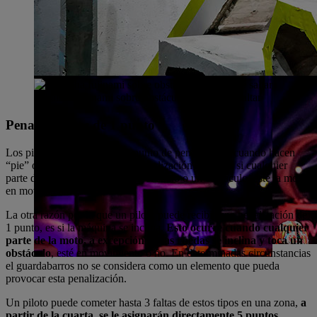
Takaisha fujinami sobre obstáculo a punto de saltar
Penalizaciones de 1 punto
Los pilotos pueden recibir 1 punto de penalización cuando hacen
“pie” o
Footing
, aunque esta penalización se aplica si cualquier
parte del cuerpo del piloto toca el suelo o un obstáculo, esté la moto
en movimiento o no.
La otra razón por la que un piloto puede recibir una penalización de
1 punto, es si la máquina se inclina.
Esto ocurre cuando cualquier
parte de la moto, a excepción de las ruedas se inclina y toca un
obstáculo
, esté en movimiento o no. En determinadas circunstancias
el guardabarros no se considera como un elemento que pueda
provocar esta penalización.
Un piloto puede cometer hasta 3 faltas de estos tipos en una zona,
a
partir de la cuarta, se le asignarán directamente 5 puntos
.