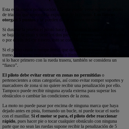
Esta es la mayor penalización a la que puede verse sujeto un piloto
de trial sin que suponga la expulsión de la prueba.
Los fiascos
otorgan 5 puntos
y se pueden dar por varios motivos.
Si durante la prueba el piloto hace pie mientras la moto retrocede, o
se baja de la moto y tiene los dos pies en el mismo lado de la misma
o por detrás del eje trasero, esto se considera un “fiasco”.
Si el piloto cruza o rompe líneas que delimitan el exterior de un
tramo, si la moto cruza una puerta o límite por el lado equivocado, o
si lo hace primero con la rueda trasera, también se considera un
“fiasco”.
El piloto debe evitar entrar en zonas no permitidas
o
pertenecientes a otras categorías, así como evitar romper soportes y
marcadores de zona si no quiere recibir una penalización por ello.
Tampoco puede recibir ninguna ayuda externa para superar los
obstáculos o cambiar las condiciones de la zona.
La moto no puede pasar por encima de ninguna marca que haya
dejado antes en pista, formando un bucle, ni puede tocar el suelo
con el manillar.
Si el motor se para, el piloto debe reaccionar
rápido
, pues hacer pie o tocar cualquier obstáculo con ninguna
parte que no sean las ruedas supone recibir la penalización de 5