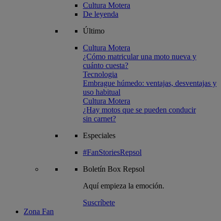
Cultura Motera
De leyenda
Último
Cultura Motera
¿Cómo matricular una moto nueva y
cuánto cuesta?
Tecnologia
Embrague húmedo: ventajas, desventajas y
uso habitual
Cultura Motera
¿Hay motos que se pueden conducir
sin carnet?
Especiales
#FanStoriesRepsol
Boletín
Box Repsol
Aquí empieza la emoción.
Suscríbete
Zona Fan