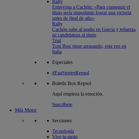
Rally
Entrevista a Cachón: «Para conseguir el
título sería importante lograr una victoria
antes de final de año»
Rally
Cachón sube al podio en Grecia y refuerza
su candidatura al título
Trial
Toni Bou sigue arrasando, esta vez en
Italia
Especiales
#FanStoriesRepsol
Boletín
Box Repsol
Aquí empieza la emoción.
Suscríbete
Más Motor
Secciones
Tecnología
Vive tu moto