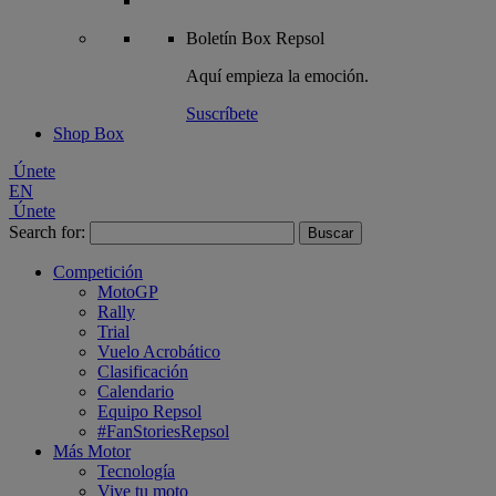
Boletín
Box Repsol
Aquí empieza la emoción.
Suscríbete
Shop Box
Únete
EN
Únete
Search for:
Competición
MotoGP
Rally
Trial
Vuelo Acrobático
Clasificación
Calendario
Equipo Repsol
#FanStoriesRepsol
Más Motor
Tecnología
Vive tu moto