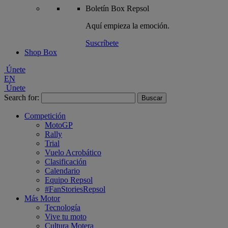
Boletín
Box Repsol
Aquí empieza la emoción.
Suscríbete
Shop Box
Únete
EN
Únete
Search for:
Competición
MotoGP
Rally
Trial
Vuelo Acrobático
Clasificación
Calendario
Equipo Repsol
#FanStoriesRepsol
Más Motor
Tecnología
Vive tu moto
Cultura Motera