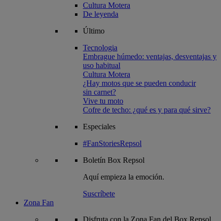
Cultura Motera
De leyenda
Último
Tecnologia
Embrague húmedo: ventajas, desventajas y
uso habitual
Cultura Motera
¿Hay motos que se pueden conducir
sin carnet?
Vive tu moto
Cofre de techo: ¿qué es y para qué sirve?
Especiales
#FanStoriesRepsol
Boletín
Box Repsol
Aquí empieza la emoción.
Suscríbete
Zona Fan
Disfruta con la Zona Fan del Box Repsol