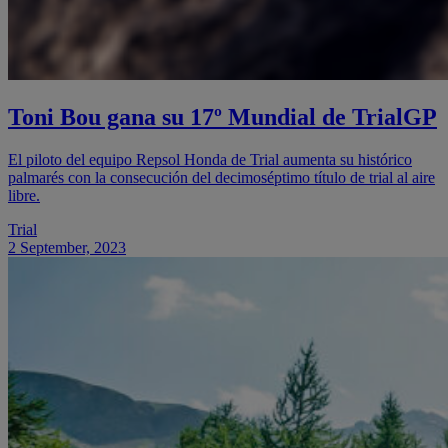
Toni Bou gana su 17º Mundial de TrialGP
El piloto del equipo Repsol Honda de Trial aumenta su histórico
palmarés con la consecución del decimoséptimo título de trial al aire
libre.
Trial
2 September, 2023