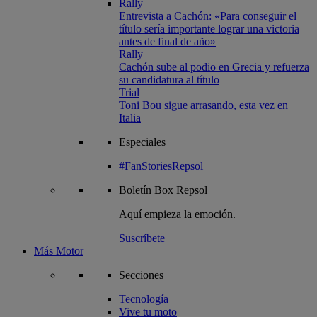
Rally
Entrevista a Cachón: «Para conseguir el
título sería importante lograr una victoria
antes de final de año»
Rally
Cachón sube al podio en Grecia y refuerza
su candidatura al título
Trial
Toni Bou sigue arrasando, esta vez en
Italia
Especiales
#FanStoriesRepsol
Boletín
Box Repsol
Aquí empieza la emoción.
Suscríbete
Más Motor
Secciones
Tecnología
Vive tu moto