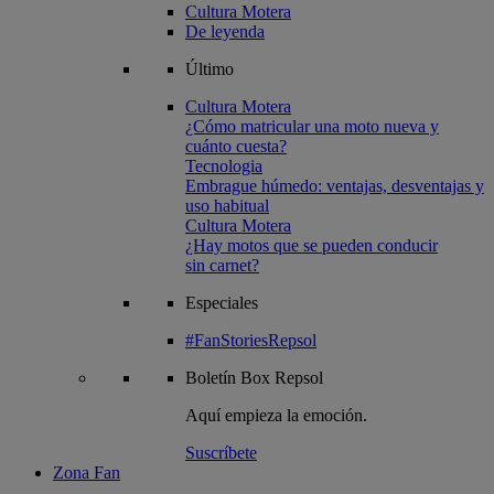
Cultura Motera
De leyenda
Último
Cultura Motera
¿Cómo matricular una moto nueva y
cuánto cuesta?
Tecnologia
Embrague húmedo: ventajas, desventajas y
uso habitual
Cultura Motera
¿Hay motos que se pueden conducir
sin carnet?
Especiales
#FanStoriesRepsol
Boletín
Box Repsol
Aquí empieza la emoción.
Suscríbete
Zona Fan