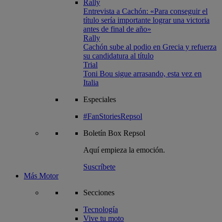
Rally
Entrevista a Cachón: «Para conseguir el
título sería importante lograr una victoria
antes de final de año»
Rally
Cachón sube al podio en Grecia y refuerza
su candidatura al título
Trial
Toni Bou sigue arrasando, esta vez en
Italia
Especiales
#FanStoriesRepsol
Boletín
Box Repsol
Aquí empieza la emoción.
Suscríbete
Más Motor
Secciones
Tecnología
Vive tu moto