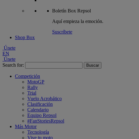
Boletín
Box Repsol
Aquí empieza la emoción.
Suscríbete
Shop Box
Únete
EN
Únete
Search for:
Competición
MotoGP
Rally
Trial
Vuelo Acrobático
Clasificación
Calendario
Equipo Repsol
#FanStoriesRepsol
Más Motor
Tecnología
Vive tu moto