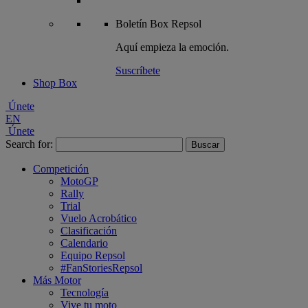
Boletín
Box Repsol
Aquí empieza la emoción.
Suscríbete
Shop Box
Únete
EN
Únete
Search for:
Competición
MotoGP
Rally
Trial
Vuelo Acrobático
Clasificación
Calendario
Equipo Repsol
#FanStoriesRepsol
Más Motor
Tecnología
Vive tu moto