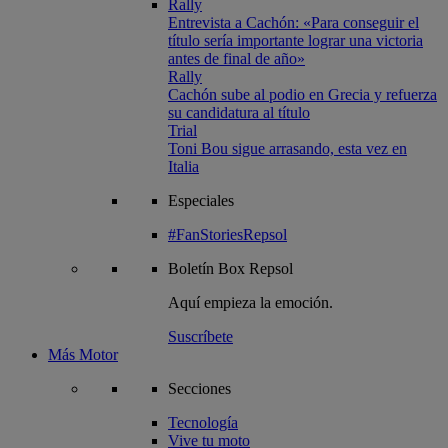
Rally
Entrevista a Cachón: «Para conseguir el
título sería importante lograr una victoria
antes de final de año»
Rally
Cachón sube al podio en Grecia y refuerza
su candidatura al título
Trial
Toni Bou sigue arrasando, esta vez en
Italia
Especiales
#FanStoriesRepsol
Boletín
Box Repsol
Aquí empieza la emoción.
Suscríbete
Más Motor
Secciones
Tecnología
Vive tu moto