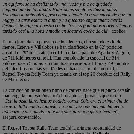
un agujero, se ha desllantado una rueda y me he quedado
enganchado en la subida. Habríamos salido en diez minutos
haciendo marcha atrás, pero hemos tenido la mala suerte de que un
buggy ha atravesado la duna y ha quedado enganchado detrás
después de golpear nuestro coche. No nos podíamos mover y hemos
tardado casi una hora y media en sacar el coche de allí
”, explica.
En una jornada tan plagada de incidencias, el resultado es lo de
menos. Esteve y Villalobos se han clasificado en la 62ª posición
absoluta –29ª de la categoría T1– en la etapa entre Agadir y Zagora,
de 711 kilómetros en total. Han completado la especial de 314
kilómetros en 5 horas y 5 minutos de carrera, a 1 hora y 49 minutos
del líder. Las cuentas son fáciles de hacer: en un día normal, el
Repsol Toyota Rally Team ya estaría en el top 20 absoluto del Rally
de Marruecos.
La convicción de su buen ritmo de carrera hace que el piloto catalán
mantenga la motivación al máximo ante las jornadas que restan.
“
Con la pista libre, hemos podido correr. Sólo era el primer día de
carrera, falta mucho todavía. Lo bonito es que hay mucha gente
que corre y nos quedan muchos días para recuperar terreno
”,
asegura convencido.
El Repsol Toyota Rally Team tendrá la primera oportunidad de
remontar este domingo, en la segunda etapa del
Rally de