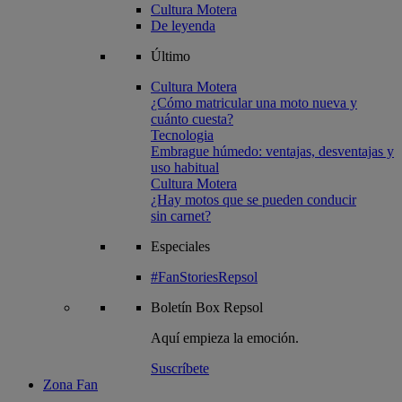
Cultura Motera
De leyenda
Último
Cultura Motera
¿Cómo matricular una moto nueva y
cuánto cuesta?
Tecnologia
Embrague húmedo: ventajas, desventajas y
uso habitual
Cultura Motera
¿Hay motos que se pueden conducir
sin carnet?
Especiales
#FanStoriesRepsol
Boletín
Box Repsol
Aquí empieza la emoción.
Suscríbete
Zona Fan