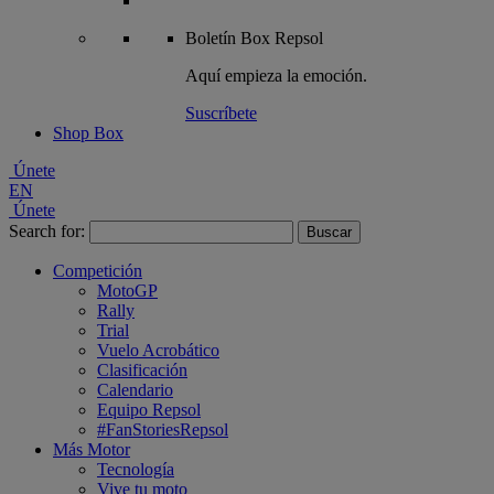
Boletín
Box Repsol
Aquí empieza la emoción.
Suscríbete
Shop Box
Únete
EN
Únete
Search for:
Competición
MotoGP
Rally
Trial
Vuelo Acrobático
Clasificación
Calendario
Equipo Repsol
#FanStoriesRepsol
Más Motor
Tecnología
Vive tu moto