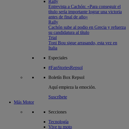
Rally
Entrevista a Cachón: «Para conseguir el
título sería importante lograr una victoria
antes de final de año»
Rally
Cachón sube al podio en Grecia y refuerza
su candidatura al título
Trial
Toni Bou sigue arrasando, esta vez en
Italia
Especiales
#FanStoriesRepsol
Boletín
Box Repsol
Aquí empieza la emoción.
Suscríbete
Más Motor
Secciones
Tecnología
Vive tu moto