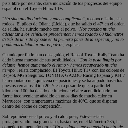
pista libre por delante, clara indicación de los progresos del equipo
español con el Toyota Hilux T1+.
“
Ha sido un día durísimo y muy complicado
”, reconoce Isidre, sin
rodeos. El piloto de Oliana (Lleida), que ha salido el 47º en el orden
de salida, ha sufrido mucho con el polvo. “
Nos costaba mucho
adelantar a los vehículos precedentes; hemos rodado 60 kilómetros
detrás de un side-by-side en la primera parte de la especial, y no lo
podíamos adelantar por el polvo
”, explica.
Cuando por fin lo han conseguido, el Repsol Toyota Rally Team ha
dado buena muestra de sus posibilidades. “
Con la pista limpia por
delante, hemos aumentado el ritmo y hemos recuperado mucho
tiempo
”, relata complacido. El Toyota Hilux T1+ con los colores de
Repsol, MGS Seguros, TOYOTA GAZOO Racing España y KH-7
ha remontado una quincena de posiciones y se ha aupado hasta los
puestos cercanos al top 20. Y eso a pesar de que, a partir del
kilómetro 100, ha dejado de funcionar el aire acondicionado, un
fuerte inconveniente añadido en unos días de mucho calor en
Marruecos, con temperaturas máximas de 40ºC, que se disparan
dentro del coche de competición.
Sobreponiéndose al polvo y al calor, pues, Esteve estaba
protagonizando una gran etapa, hasta que, en el kilómetro 235, ha
cometido un pequeño error. “
En las dunas, me he metido dentro de