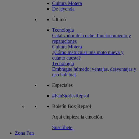
Cultura Motera
De leyenda
Último
Tecnologia
Catalizador del coche: funcionamiento y
reparaciones
Cultura Motera
¿Cómo matricular una moto nueva y
cuánto cuesta?
Tecnologia
Embrague húmedo: ventajas, desventajas y
uso habitual
Especiales
#FanStoriesRepsol
Boletín
Box Repsol
Aquí empieza la emoción.
Suscríbete
Zona Fan