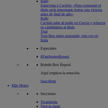
Rally
Entrevista a Cachón: «Para conseguir el
título sería importante lograr una victoria
antes de final de año»
Rally
Cachón sube al podio en Grecia y refuerza
su candidatura al título
Trial
Toni Bou sigue arrasando, esta vez en
Italia
Especiales
#FanStoriesRepsol
Boletín
Box Repsol
Aquí empieza la emoción.
Suscríbete
Más Motor
Secciones
Tecnología
Vive tu moto