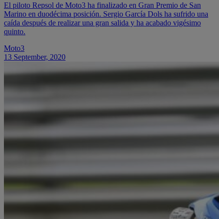
El piloto Repsol de Moto3 ha finalizado en Gran Premio de San
Marino en duodécima posición. Sergio García Dols ha sufrido una
caída después de realizar una gran salida y ha acabado vigésimo
quinto.
Moto3
13 September, 2020