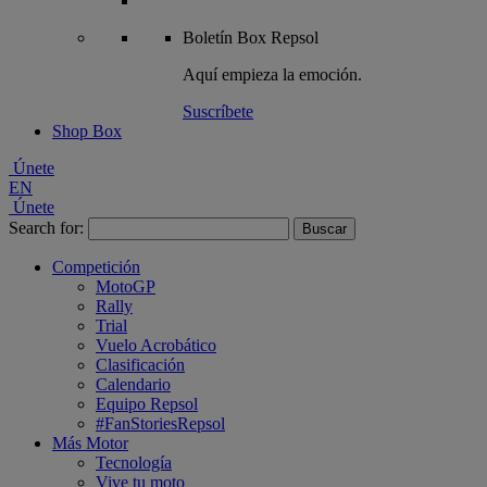
Boletín
Box Repsol
Aquí empieza la emoción.
Suscríbete
Shop Box
Únete
EN
Únete
Search for:
Competición
MotoGP
Rally
Trial
Vuelo Acrobático
Clasificación
Calendario
Equipo Repsol
#FanStoriesRepsol
Más Motor
Tecnología
Vive tu moto