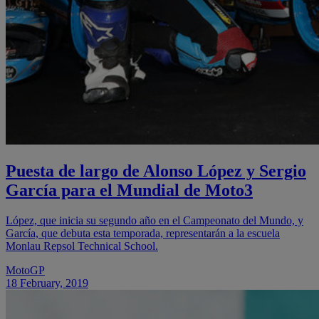
Puesta de largo de Alonso López y Sergio
García para el Mundial de Moto3
López, que inicia su segundo año en el Campeonato del Mundo, y
García, que debuta esta temporada, representarán a la escuela
Monlau Repsol Technical School.
MotoGP
18 February, 2019