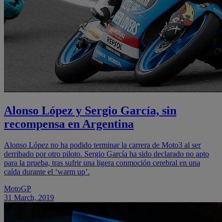
Alonso López y Sergio García, sin
recompensa en Argentina
Alonso López no ha podido terminar la carrera de Moto3 al ser
derribado por otro piloto. Sergio García ha sido declarado no apto
para la prueba, tras sufrir una ligera conmoción cerebral en una
caída durante el ‘warm up’.
MotoGP
31 March, 2019