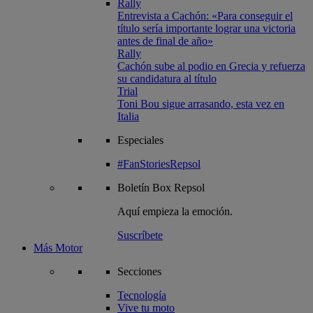
Rally
Entrevista a Cachón: «Para conseguir el
título sería importante lograr una victoria
antes de final de año»
Rally
Cachón sube al podio en Grecia y refuerza
su candidatura al título
Trial
Toni Bou sigue arrasando, esta vez en
Italia
Especiales
#FanStoriesRepsol
Boletín
Box Repsol
Aquí empieza la emoción.
Suscríbete
Más Motor
Secciones
Tecnología
Vive tu moto