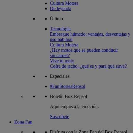
Cultura Motera
De leyenda
Último
Tecnologia
Embrague húmedo: ventajas, desventajas y
uso habitual
Cultura Motera
¿Hay motos que se pueden conducir
sin carnet?
Vive tu moto
Cofre de techo: ¿qué es y para qué sirve?
Especiales
#FanStoriesRepsol
Boletín
Box Repsol
Aquí empieza la emoción.
Suscríbete
Zona Fan
Disfruta con la Zona Fan del Box Repsol