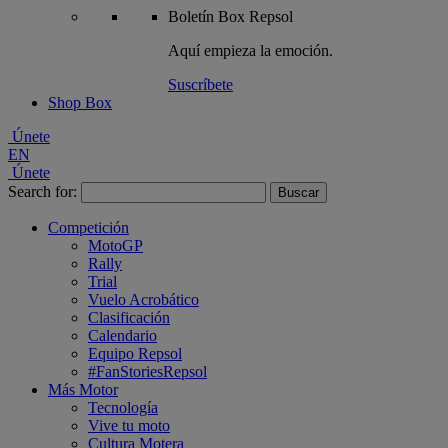
Boletín
Box Repsol
Aquí empieza la emoción.
Suscríbete
Shop Box
Únete
EN
Únete
Search for:
Competición
MotoGP
Rally
Trial
Vuelo Acrobático
Clasificación
Calendario
Equipo Repsol
#FanStoriesRepsol
Más Motor
Tecnología
Vive tu moto
Cultura Motera