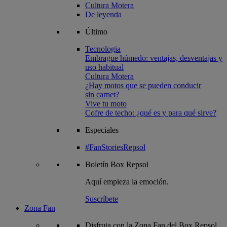
Cultura Motera
De leyenda
Último
Tecnologia
Embrague húmedo: ventajas, desventajas y
uso habitual
Cultura Motera
¿Hay motos que se pueden conducir
sin carnet?
Vive tu moto
Cofre de techo: ¿qué es y para qué sirve?
Especiales
#FanStoriesRepsol
Boletín
Box Repsol
Aquí empieza la emoción.
Suscríbete
Zona Fan
Disfruta con la Zona Fan del Box Repsol