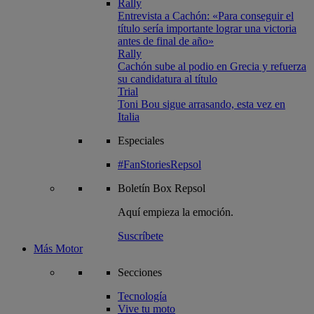
Rally
Entrevista a Cachón: «Para conseguir el
título sería importante lograr una victoria
antes de final de año»
Rally
Cachón sube al podio en Grecia y refuerza
su candidatura al título
Trial
Toni Bou sigue arrasando, esta vez en
Italia
Especiales
#FanStoriesRepsol
Boletín
Box Repsol
Aquí empieza la emoción.
Suscríbete
Más Motor
Secciones
Tecnología
Vive tu moto