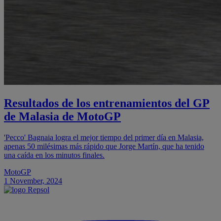
Resultados de los entrenamientos del GP
de Malasia de MotoGP
'Pecco' Bagnaia logra el mejor tiempo del primer día en Malasia,
apenas 50 milésimas más rápido que Jorge Martín, que ha tenido
una caída en los minutos finales.
MotoGP
1 November, 2024