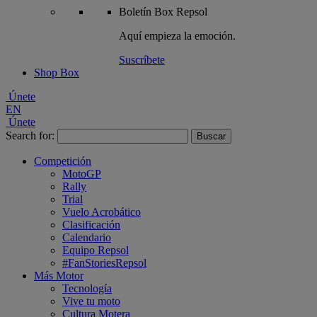
Boletín
Box Repsol
Aquí empieza la emoción.
Suscríbete
Shop Box
Únete
EN
Únete
Search for:
Competición
MotoGP
Rally
Trial
Vuelo Acrobático
Clasificación
Calendario
Equipo Repsol
#FanStoriesRepsol
Más Motor
Tecnología
Vive tu moto
Cultura Motera