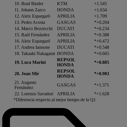
10. Brad Binder
KTM
+1.545
11. Johann Zarco
HONDA
+1.634
12. Aleix Espargaró
APRILIA
+1.709
13. Pedro Acosta
GASGAS
*+0.204
14. Marco Bezzecchi
DUCATI
*+0.234
15. Raúl Fernández
APRILIA
*+0.388
16. Aleix Espargaró
APRILIA
*+0.472
17. Andrea Iannone
DUCATI
*+0.548
18. Takaaki Nakagami
HONDA
*+0.665
REPSOL
19. Luca Marini
*+0.885
HONDA
REPSOL
20. Joan Mir
*+0.983
HONDA
21. Augusto
GASGAS
*+1.371
Fernández
22. Lorenzo Savadori
APRILIA
*+1.628
*Diferencia respecto al mejor tiempo de la Q1