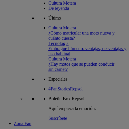
Cultura Motera
De leyenda
Último
Cultura Motera
¿Cómo matricular una moto nueva y
cuánto cuesta?
Tecnologia
Embrague húmedo: ventajas, desventajas y
uso habitual
Cultura Motera
¿Hay motos que se pueden conducir
sin carnet?
Especiales
#FanStoriesRepsol
Boletín
Box Repsol
Aquí empieza la emoción.
Suscríbete
Zona Fan