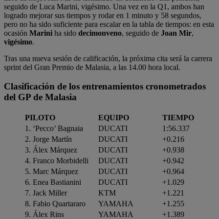
seguido de Luca Marini, vigésimo. Una vez en la Q1, ambos han
logrado mejorar sus tiempos y rodar en 1 minuto y 58 segundos,
pero no ha sido suficiente para escalar en la tabla de tiempos: en esta
ocasión
Marini
ha sido
decimonveno
, seguido de
Joan Mir
,
vigésimo
.
Tras una nueva sesión de calificación, la próxima cita será la carrera
sprint del Gran Premio de Malasia, a las 14.00 hora local.
Clasificación de los entrenamientos cronometrados
del GP de Malasia
PILOTO
EQUIPO
TIEMPO
1. ‘Pecco’ Bagnaia
DUCATI
1:56.337
2. Jorge Martín
DUCATI
+0.216
3. Álex Márquez
DUCATI
+0.938
4. Franco Morbidelli
DUCATI
+0.942
5. Marc Márquez
DUCATI
+0.964
6. Enea Bastianini
DUCATI
+1.029
7. Jack Miller
KTM
+1.221
8. Fabio Quartararo
YAMAHA
+1.255
9. Álex Rins
YAMAHA
+1.389