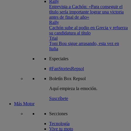
Rally
Entrevista a Cachón: «Para conseguir el
título sería importante lograr una victoria
antes de final de año»
Rally
Cachón sube al podio en Grecia y refuerza
su candidatura al título
Trial
Toni Bou sigue arrasando, esta vez en
Italia
Especiales
#FanStoriesRepsol
Boletín
Box Repsol
Aquí empieza la emoción.
Suscríbete
Más Motor
Secciones
Tecnología
Vive tu moto