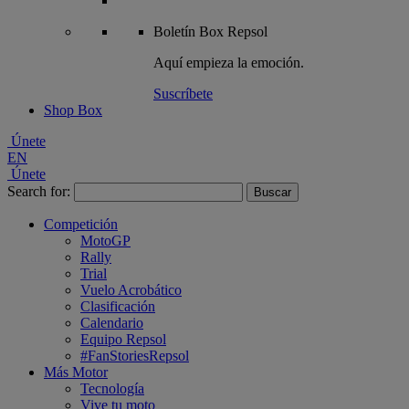
Boletín
Box Repsol
Aquí empieza la emoción.
Suscríbete
Shop Box
Únete
EN
Únete
Search for:
Competición
MotoGP
Rally
Trial
Vuelo Acrobático
Clasificación
Calendario
Equipo Repsol
#FanStoriesRepsol
Más Motor
Tecnología
Vive tu moto