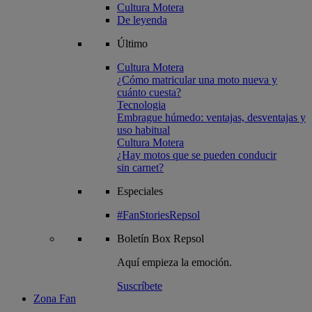
Cultura Motera
De leyenda
Último
Cultura Motera
¿Cómo matricular una moto nueva y
cuánto cuesta?
Tecnologia
Embrague húmedo: ventajas, desventajas y
uso habitual
Cultura Motera
¿Hay motos que se pueden conducir
sin carnet?
Especiales
#FanStoriesRepsol
Boletín
Box Repsol
Aquí empieza la emoción.
Suscríbete
Zona Fan