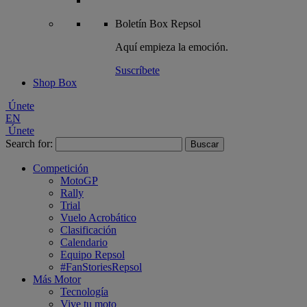
Boletín
Box Repsol
Aquí empieza la emoción.
Suscríbete
Shop Box
Únete
EN
Únete
Search for:
Competición
MotoGP
Rally
Trial
Vuelo Acrobático
Clasificación
Calendario
Equipo Repsol
#FanStoriesRepsol
Más Motor
Tecnología
Vive tu moto