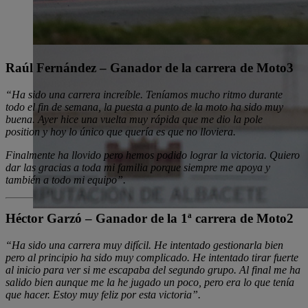
Raúl Fernández – Ganador de la carrera de Moto3
“Ha sido una carrera increíble. Teníamos mucho ritmo durante
todo el fin de semana, la puesta a punto de la moto ha sido muy
buena. Ayer hice una vuelta muy rápida que me dio la pole
position y hoy lo único que quería es que no lloviera.
Finalmente ha llovido pero hemos podido lograr la victoria. Quiero
dar las gracias a toda mi familia porque siempre me apoya y
también a todo mi equipo”.
Héctor Garzó – Ganador de la 1ª carrera de Moto2
“Ha sido una carrera muy difícil. He intentado gestionarla bien
pero al principio ha sido muy complicado. He intentado tirar fuerte
al inicio para ver si me escapaba del segundo grupo. Al final me ha
salido bien aunque me la he jugado un poco, pero era lo que tenía
que hacer. Estoy muy feliz por esta victoria”.