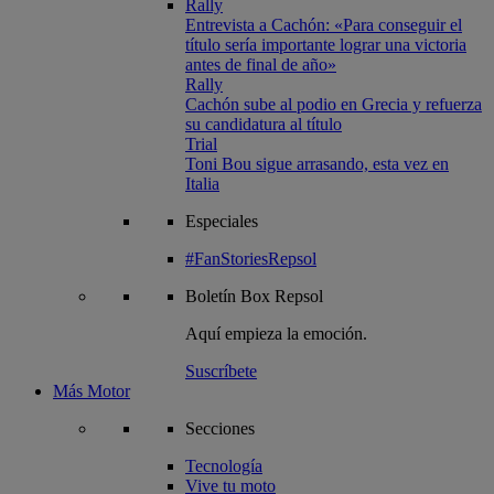
Rally
Entrevista a Cachón: «Para conseguir el
título sería importante lograr una victoria
antes de final de año»
Rally
Cachón sube al podio en Grecia y refuerza
su candidatura al título
Trial
Toni Bou sigue arrasando, esta vez en
Italia
Especiales
#FanStoriesRepsol
Boletín
Box Repsol
Aquí empieza la emoción.
Suscríbete
Más Motor
Secciones
Tecnología
Vive tu moto