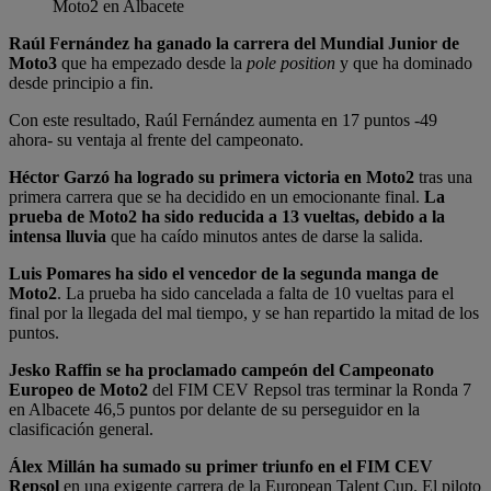
Moto2 en Albacete
Raúl Fernández ha ganado la carrera del Mundial Junior de
Moto3
que ha empezado desde la
pole position
y que ha dominado
desde principio a fin.
Con este resultado, Raúl Fernández aumenta en 17 puntos -49
ahora- su ventaja al frente del campeonato.
Héctor Garzó ha logrado su primera victoria en Moto2
tras una
primera carrera que se ha decidido en un emocionante final.
La
prueba de Moto2 ha sido reducida a 13 vueltas, debido a la
intensa lluvia
que ha caído minutos antes de darse la salida.
Luis Pomares ha sido el vencedor de la segunda manga de
Moto2
. La prueba ha sido cancelada a falta de 10 vueltas para el
final por la llegada del mal tiempo, y se han repartido la mitad de los
puntos.
Jesko Raffin se ha proclamado campeón del Campeonato
Europeo de Moto2
del FIM CEV Repsol tras terminar la Ronda 7
en Albacete 46,5 puntos por delante de su perseguidor en la
clasificación general.
Álex Millán ha sumado su primer triunfo en el FIM CEV
Repsol
en una exigente carrera de la European Talent Cup. El piloto