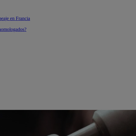
peaje en Francia
 homologados?