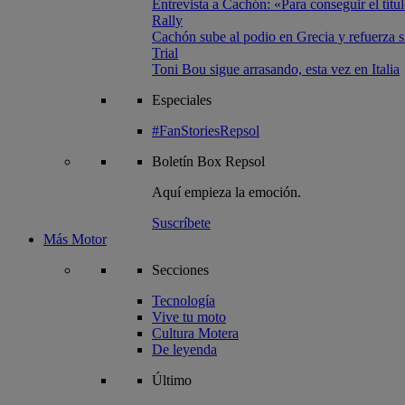
Entrevista a Cachón: «Para conseguir el títul
Rally
Cachón sube al podio en Grecia y refuerza su
Trial
Toni Bou sigue arrasando, esta vez en Italia
Especiales
#FanStoriesRepsol
Boletín
Box Repsol
Aquí empieza la emoción.
Suscríbete
Más Motor
Secciones
Tecnología
Vive tu moto
Cultura Motera
De leyenda
Último