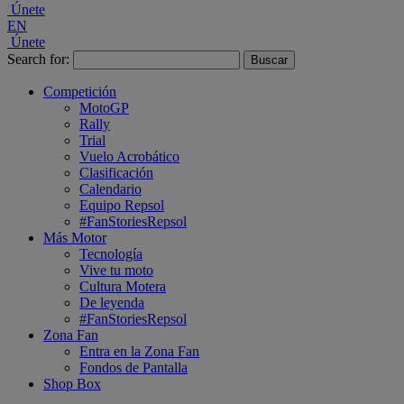
Únete
EN
Únete
Search for:
Competición
MotoGP
Rally
Trial
Vuelo Acrobático
Clasificación
Calendario
Equipo Repsol
#FanStoriesRepsol
Más Motor
Tecnología
Vive tu moto
Cultura Motera
De leyenda
#FanStoriesRepsol
Zona Fan
Entra en la Zona Fan
Fondos de Pantalla
Shop Box