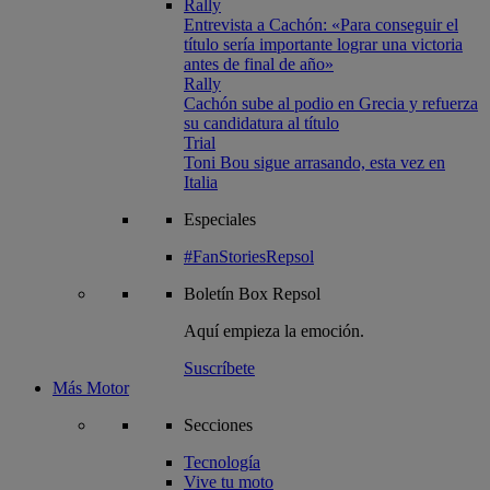
Rally
Entrevista a Cachón: «Para conseguir el
título sería importante lograr una victoria
antes de final de año»
Rally
Cachón sube al podio en Grecia y refuerza
su candidatura al título
Trial
Toni Bou sigue arrasando, esta vez en
Italia
Especiales
#FanStoriesRepsol
Boletín
Box Repsol
Aquí empieza la emoción.
Suscríbete
Más Motor
Secciones
Tecnología
Vive tu moto