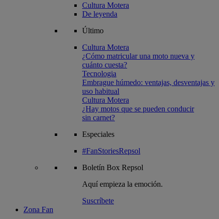
Cultura Motera
De leyenda
Último
Cultura Motera
¿Cómo matricular una moto nueva y
cuánto cuesta?
Tecnologia
Embrague húmedo: ventajas, desventajas y
uso habitual
Cultura Motera
¿Hay motos que se pueden conducir
sin carnet?
Especiales
#FanStoriesRepsol
Boletín
Box Repsol
Aquí empieza la emoción.
Suscríbete
Zona Fan