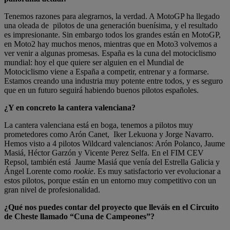
Tenemos razones para alegrarnos, la verdad. A MotoGP ha llegado
una oleada de pilotos de una generación buenísima, y el resultado
es impresionante. Sin embargo todos los grandes están en MotoGP,
en Moto2 hay muchos menos, mientras que en Moto3 volvemos a
ver venir a algunas promesas. España es la cuna del motociclismo
mundial: hoy el que quiere ser alguien en el Mundial de
Motociclismo viene a España a competir, entrenar y a formarse.
Estamos creando una industria muy potente entre todos, y es seguro
que en un futuro seguirá habiendo buenos pilotos españoles.
¿Y en concreto la cantera valenciana?
La cantera valenciana está en boga, tenemos a pilotos muy
prometedores como Arón Canet, Iker Lekuona y Jorge Navarro.
Hemos visto a 4 pilotos Wildcard valencianos: Arón Polanco, Jaume
Masiá, Héctor Garzón y Vicente Perez Selfa. En el FIM CEV
Repsol, también está Jaume Masiá que venía del Estrella Galicia y
Ángel Lorente como
rookie
. Es muy satisfactorio ver evolucionar a
estos pilotos, porque están en un entorno muy competitivo con un
gran nivel de profesionalidad.
¿Qué nos puedes contar del proyecto que lleváis en el Circuito
de Cheste llamado “Cuna de Campeones”?