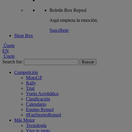
Boletín
Box Repsol
Aquí empieza la emoción.
Suscríbete
Shop Box
Únete
EN
Únete
Search for:
Competición
MotoGP
Rally
Trial
Vuelo Acrobático
Clasificación
Calendario
Equipo Repsol
#FanStoriesRepsol
Más Motor
Tecnología
Vive tu moto