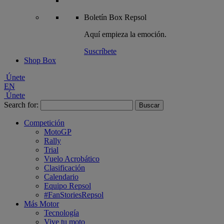
Boletín
Box Repsol
Aquí empieza la emoción.
Suscríbete
Shop Box
Únete
EN
Únete
Search for:
Competición
MotoGP
Rally
Trial
Vuelo Acrobático
Clasificación
Calendario
Equipo Repsol
#FanStoriesRepsol
Más Motor
Tecnología
Vive tu moto