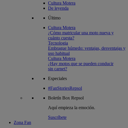
Cultura Motera
De leyenda
Último
Cultura Motera
¿Cómo matricular una moto nueva y
cuánto cuesta?
Tecnologia
Embrague húmedo: ventajas, desventajas y
uso habitual
Cultura Motera
¿Hay motos que se pueden conducir
sin carnet?
Especiales
#FanStoriesRepsol
Boletín
Box Repsol
Aquí empieza la emoción.
Suscríbete
Zona Fan