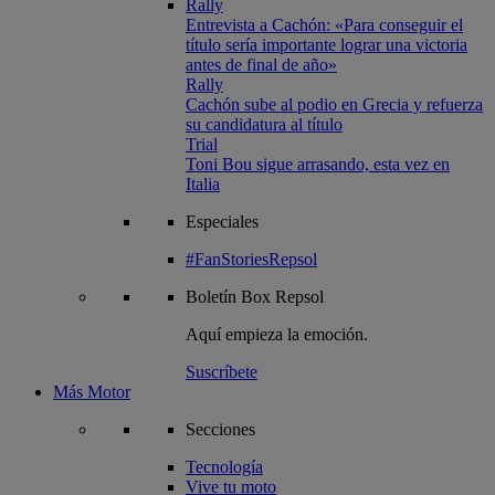
Rally
Entrevista a Cachón: «Para conseguir el
título sería importante lograr una victoria
antes de final de año»
Rally
Cachón sube al podio en Grecia y refuerza
su candidatura al título
Trial
Toni Bou sigue arrasando, esta vez en
Italia
Especiales
#FanStoriesRepsol
Boletín
Box Repsol
Aquí empieza la emoción.
Suscríbete
Más Motor
Secciones
Tecnología
Vive tu moto