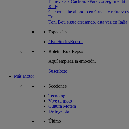
Entrevista a Cachón: «Para conseguir el títul
Rally
Cachón sube al podio en Grecia y refuerza su
Trial
Toni Bou sigue arrasando, esta vez en Italia
Especiales
#FanStoriesRepsol
Boletín
Box Repsol
Aquí empieza la emoción.
Suscríbete
Más Motor
Secciones
Tecnología
Vive tu moto
Cultura Motera
De leyenda
Último