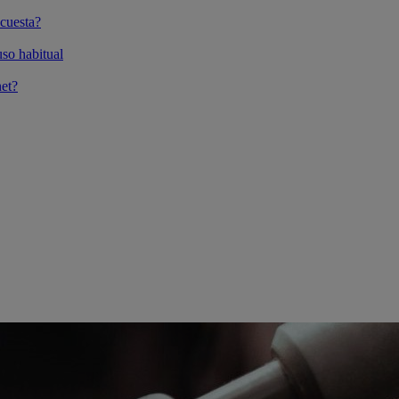
cuesta?
so habitual
et?