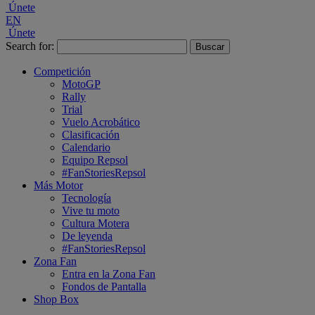
Únete
EN
Únete
Search for:
Competición
MotoGP
Rally
Trial
Vuelo Acrobático
Clasificación
Calendario
Equipo Repsol
#FanStoriesRepsol
Más Motor
Tecnología
Vive tu moto
Cultura Motera
De leyenda
#FanStoriesRepsol
Zona Fan
Entra en la Zona Fan
Fondos de Pantalla
Shop Box