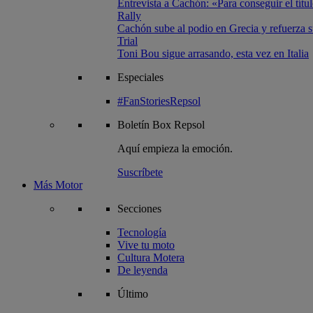
Entrevista a Cachón: «Para conseguir el títul
Rally
Cachón sube al podio en Grecia y refuerza su
Trial
Toni Bou sigue arrasando, esta vez en Italia
Especiales
#FanStoriesRepsol
Boletín
Box Repsol
Aquí empieza la emoción.
Suscríbete
Más Motor
Secciones
Tecnología
Vive tu moto
Cultura Motera
De leyenda
Último