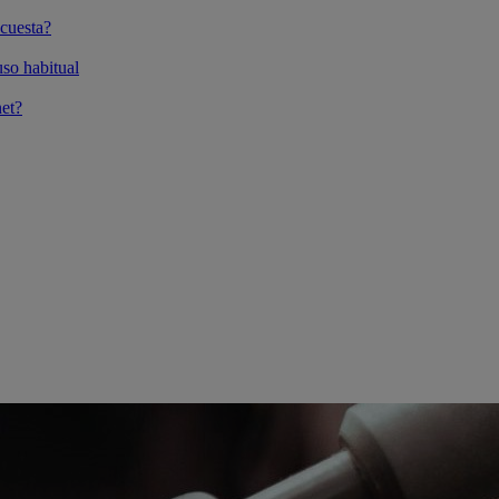
cuesta?
so habitual
et?