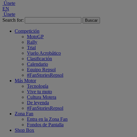
Únete
EN
Únete
Search for:
Competición
MotoGP
Rally
Trial
Vuelo Acrobático
Clasificación
Calendario
Equipo Repsol
#FanStoriesRepsol
Más Motor
Tecnología
Vive tu moto
Cultura Motera
De leyenda
#FanStoriesRepsol
Zona Fan
Entra en la Zona Fan
Fondos de Pantalla
Shop Box