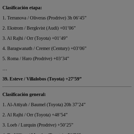
Clasificación etapa:
1. Terranova / Oliveras (Prodrive) 3h 06’45”
2. Ekstrom / Bergkvist (Audi) +01’06”
3. Al Rajhi / Orr (Toyota) +01’49”
4. Baragwanath / Cremer (Century) +03’06”
5. Roma / Haro (Prodrive) +03’34”
…
39. Esteve / Villalobos (Toyota) +27’59”
Clasificación general:
1. Al-Attiyah / Baumel (Toyota) 20h 37’24”
2. Al Rajhi / Orr (Toyota) +48’54”
3. Loeb / Lurquin (Prodrive) +50’25”