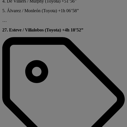
4. De Villiers / Murphy (Toyota) +51’56”
5. Álvarez / Monleón (Toyota) +1h 06’58”
…
27. Esteve / Villalobos (Toyota) +4h 18’52”