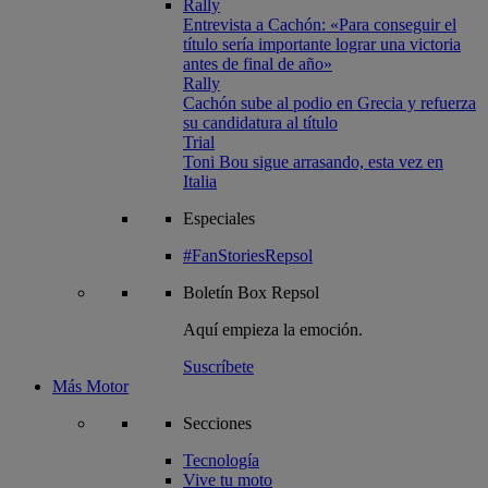
Rally
Entrevista a Cachón: «Para conseguir el
título sería importante lograr una victoria
antes de final de año»
Rally
Cachón sube al podio en Grecia y refuerza
su candidatura al título
Trial
Toni Bou sigue arrasando, esta vez en
Italia
Especiales
#FanStoriesRepsol
Boletín
Box Repsol
Aquí empieza la emoción.
Suscríbete
Más Motor
Secciones
Tecnología
Vive tu moto