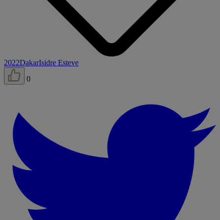
2022
Dakar
Isidre Esteve
0