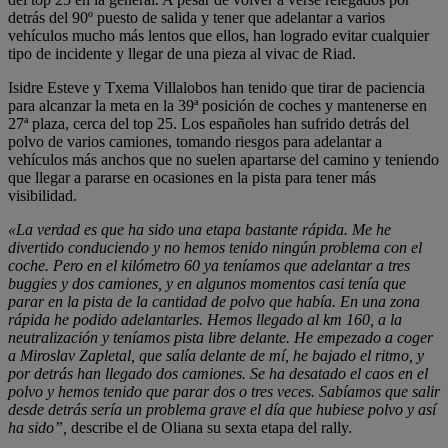
detrás del 90º puesto de salida y tener que adelantar a varios
vehículos mucho más lentos que ellos, han logrado evitar cualquier
tipo de incidente y llegar de una pieza al vivac de Riad.
Isidre Esteve y Txema Villalobos han tenido que tirar de paciencia
para alcanzar la meta en la 39ª posición de coches y mantenerse en
27ª plaza, cerca del top 25. Los españoles han sufrido detrás del
polvo de varios camiones, tomando riesgos para adelantar a
vehículos más anchos que no suelen apartarse del camino y teniendo
que llegar a pararse en ocasiones en la pista para tener más
visibilidad.
«La verdad es que ha sido una etapa bastante rápida. Me he
divertido conduciendo y no hemos tenido ningún problema con el
coche. Pero en el kilómetro 60 ya teníamos que adelantar a tres
buggies y dos camiones, y en algunos momentos casi tenía que
parar en la pista de la cantidad de polvo que había. En una zona
rápida he podido adelantarles. Hemos llegado al km 160, a la
neutralización y teníamos pista libre delante. He empezado a coger
a Miroslav Zapletal, que salía delante de mí, he bajado el ritmo, y
por detrás han llegado dos camiones. Se ha desatado el caos en el
polvo y hemos tenido que parar dos o tres veces. Sabíamos que salir
desde detrás sería un problema grave el día que hubiese polvo y así
ha sido”,
describe el de Oliana su sexta etapa del rally.