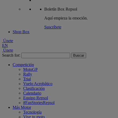
Boletín
Box Repsol
Aquí empieza la emoción.
Suscríbete
Shop Box
Únete
EN
Únete
Search for:
Competición
MotoGP
Rally
Trial
Vuelo Acrobático
Clasificación
Calendario
Equipo Repsol
#FanStoriesRepsol
Más Motor
Tecnología
Vive tu moto