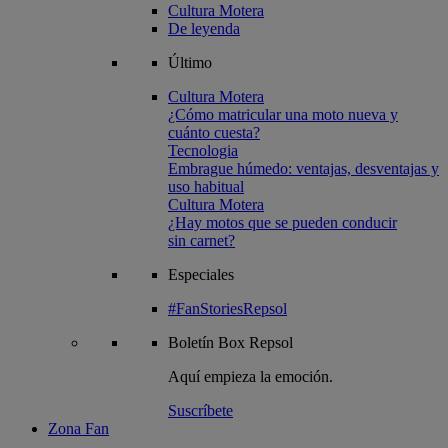
Cultura Motera
De leyenda
Último
Cultura Motera
¿Cómo matricular una moto nueva y
cuánto cuesta?
Tecnologia
Embrague húmedo: ventajas, desventajas y
uso habitual
Cultura Motera
¿Hay motos que se pueden conducir
sin carnet?
Especiales
#FanStoriesRepsol
Boletín
Box Repsol
Aquí empieza la emoción.
Suscríbete
Zona Fan