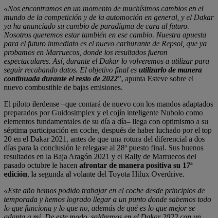
«Nos encontramos en un momento de muchísimos cambios en el
mundo de la competición y de la automoción en general, y el Dakar
ya ha anunciado su cambio de paradigma de cara al futuro.
Nosotros queremos estar también en ese cambio. Nuestra apuesta
para el futuro inmediato es el nuevo carburante de Repsol, que ya
probamos en Marruecos, donde los resultados fueron
espectaculares. Así, durante el Dakar lo volveremos a utilizar para
seguir recabando datos. El objetivo final es
utilizarlo de manera
continuada durante el resto de 2022
”, apunta Esteve sobre el
nuevo combustible de bajas emisiones.
El piloto ilerdense –que contará de nuevo con los mandos adaptados
preparados por Guidosimplex y el cojín inteligente Nubolo como
elementos fundamentales de su día a día– llega con optimismo a su
séptima participación en coche, después de haber luchado por el top
20 en el Dakar 2021, antes de que una rotura del diferencial a dos
días para la conclusión le relegase al 28º puesto final. Sus buenos
resultados en la Baja Aragón 2021 y el Rally de Marruecos del
pasado octubre le hacen
afrontar de manera positiva su 17ª
edición
, la segunda al volante del Toyota Hilux Overdrive.
«Este año hemos podido trabajar en el coche desde principios de
temporada y hemos logrado llegar a un punto donde sabemos todo
lo que funciona y lo que no, además de qué es lo que mejor se
adapta a mí. De este modo, saldremos en el Dakar 2022 con un