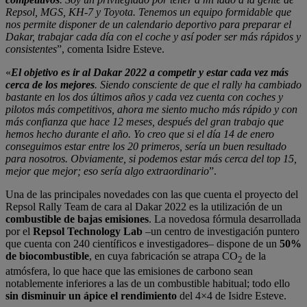
Repsol, MGS, KH-7 y Toyota. Tenemos un equipo formidable que
nos permite disponer de un calendario deportivo para preparar el
Dakar, trabajar cada día con el coche y así poder ser más rápidos y
consistentes
”, comenta Isidre Esteve.
«
El objetivo es ir al Dakar 2022 a competir y estar cada vez más
cerca de los mejores
. Siendo consciente de que el rally ha cambiado
bastante en los dos últimos años y cada vez cuenta con coches y
pilotos más competitivos, ahora me siento mucho más rápido y con
más confianza que hace 12 meses, después del gran trabajo que
hemos hecho durante el año. Yo creo que si el día 14 de enero
conseguimos estar entre los 20 primeros, sería un buen resultado
para nosotros. Obviamente, si podemos estar más cerca del top 15,
mejor que mejor; eso sería algo extraordinario
”.
Una de las principales novedades con las que cuenta el proyecto del
Repsol Rally Team de cara al Dakar 2022 es la utilización de un
combustible de bajas emisiones
. La novedosa fórmula desarrollada
por el
Repsol Technology Lab
–un centro de investigación puntero
que cuenta con 240 científicos e investigadores– dispone de un
50%
de biocombustible
, en cuya fabricación se atrapa CO
de la
2
atmósfera, lo que hace que las emisiones de carbono sean
notablemente inferiores a las de un combustible habitual; todo ello
sin disminuir un ápice el rendimiento
del 4×4 de Isidre Esteve.