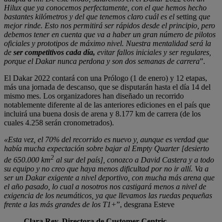
Hilux que ya conocemos perfectamente, con el que hemos hecho
bastantes kilómetros y del que tenemos claro cuál es el
setting
que
mejor rinde. Esto nos permitirá ser rápidos desde el principio, pero
debemos tener en cuenta que va a haber un gran número de pilotos
oficiales y prototipos de máximo nivel. Nuestra mentalidad será la
de
ser competitivos cada día,
evitar fallos iniciales y ser regulares,
porque el Dakar nunca perdona y son dos semanas de carrera
”.
El Dakar 2022 contará con una Prólogo (1 de enero) y 12 etapas,
más una jornada de descanso, que se disputarán hasta el día 14 del
mismo mes. Los organizadores han diseñado un recorrido
notablemente diferente al de las anteriores ediciones en el país que
incluirá una buena dosis de arena y 8.177 km de carrera (de los
cuales 4.258 serán cronometrados).
«Esta vez, el 70% del recorrido es nuevo y, aunque es verdad que
había mucha expectación sobre bajar al Empty Quarter [desierto
2
de 650.000 km
al sur del país], conozco a David Castera y a todo
su equipo y no creo que haya menos dificultad por no ir allí. Va a
ser un Dakar exigente a nivel deportivo, con mucha más arena que
el año pasado, lo cual a nosotros nos castigará menos a nivel de
exigencia de los neumáticos, ya que llevamos las ruedas pequeñas
frente a las más grandes de los T1+
”, desgrana Esteve
Clara Rey, Directora de Customer Centric,