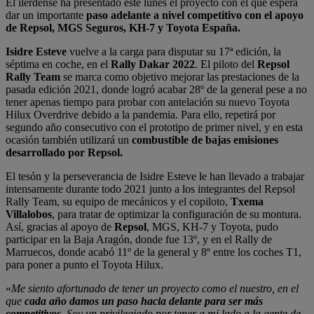
El ilerdense ha presentado este lunes el proyecto con el que espera
dar un importante
paso adelante a nivel competitivo con el apoyo
de Repsol, MGS Seguros, KH-7 y Toyota España.
Isidre Esteve
vuelve a la carga para disputar su 17ª edición, la
séptima en coche, en el
Rally Dakar 2022
. El piloto del
Repsol
Rally Team
se marca como objetivo mejorar las prestaciones de la
pasada edición 2021, donde logró acabar 28º de la general pese a no
tener apenas tiempo para probar con antelación su nuevo Toyota
Hilux Overdrive debido a la pandemia. Para ello, repetirá por
segundo año consecutivo con el prototipo de primer nivel, y en esta
ocasión también utilizará un
combustible de bajas emisiones
desarrollado por Repsol.
El tesón y la perseverancia de Isidre Esteve le han llevado a trabajar
intensamente durante todo 2021 junto a los integrantes del Repsol
Rally Team, su equipo de mecánicos y el copiloto,
Txema
Villalobos
, para tratar de optimizar la configuración de su montura.
Así, gracias al apoyo de
Repsol
, MGS, KH-7 y Toyota, pudo
participar en la Baja Aragón, donde fue 13º, y en el Rally de
Marruecos, donde acabó 11º de la general y 8º entre los coches T1,
para poner a punto el Toyota Hilux.
«
Me siento afortunado de tener un proyecto como el nuestro, en el
que
cada año damos un paso hacia delante para ser más
competitivos
. Soy un privilegiado por tener a mi lado a la gente de