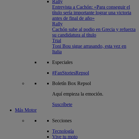
Rally
Entrevista a Cachón: «Para conseguir el
título sería importante lograr una victoria
antes de final de año»
Rally
Cachón sube al podio en Grecia y refuerza
su candidatura al título
Trial
Toni Bou sigue arrasando, esta vez en
Italia
Especiales
#FanStoriesRepsol
Boletín
Box Repsol
Aquí empieza la emoción.
Suscríbete
Más Motor
Secciones
Tecnología
Vive tu moto