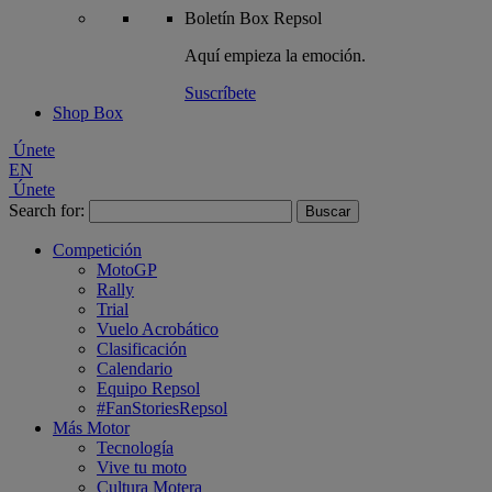
Boletín
Box Repsol
Aquí empieza la emoción.
Suscríbete
Shop Box
Únete
EN
Únete
Search for:
Competición
MotoGP
Rally
Trial
Vuelo Acrobático
Clasificación
Calendario
Equipo Repsol
#FanStoriesRepsol
Más Motor
Tecnología
Vive tu moto
Cultura Motera