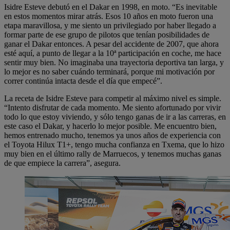
Isidre Esteve debutó en el Dakar en 1998, en moto. “Es inevitable
en estos momentos mirar atrás. Esos 10 años en moto fueron una
etapa maravillosa, y me siento un privilegiado por haber llegado a
formar parte de ese grupo de pilotos que tenían posibilidades de
ganar el Dakar entonces. A pesar del accidente de 2007, que ahora
esté aquí, a punto de llegar a la 10ª participación en coche, me hace
sentir muy bien. No imaginaba una trayectoria deportiva tan larga, y
lo mejor es no saber cuándo terminará, porque mi motivación por
correr continúa intacta desde el día que empecé”.
La receta de Isidre Esteve para competir al máximo nivel es simple.
“Intento disfrutar de cada momento. Me siento afortunado por vivir
todo lo que estoy viviendo, y sólo tengo ganas de ir a las carreras, en
este caso el Dakar, y hacerlo lo mejor posible. Me encuentro bien,
hemos entrenado mucho, tenemos ya unos años de experiencia con
el Toyota Hilux T1+, tengo mucha confianza en Txema, que lo hizo
muy bien en el último rally de Marruecos, y tenemos muchas ganas
de que empiece la carrera”, asegura.