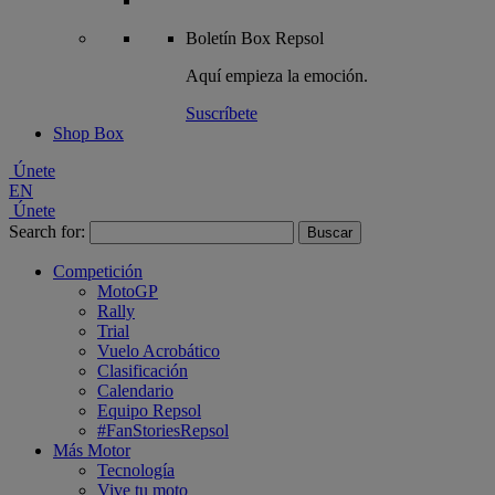
Boletín
Box Repsol
Aquí empieza la emoción.
Suscríbete
Shop Box
Únete
EN
Únete
Search for:
Competición
MotoGP
Rally
Trial
Vuelo Acrobático
Clasificación
Calendario
Equipo Repsol
#FanStoriesRepsol
Más Motor
Tecnología
Vive tu moto