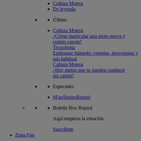
Cultura Motera
De leyenda
Último
Cultura Motera
¿Cómo matricular una moto nueva y
cuánto cuesta?
Tecnologia
Embrague húmedo: ventajas, desventajas y
uso habitual
Cultura Motera
¿Hay motos que se pueden conducir
sin carnet?
Especiales
#FanStoriesRepsol
Boletín
Box Repsol
Aquí empieza la emoción.
Suscríbete
Zona Fan