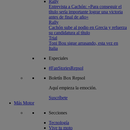
Rally
Entrevista a Cachón: «Para conseguir el
título sería importante lograr una victoria
antes de final de año»
Rally
Cachón sube al podio en Grecia y refuerza
su candidatura al título
Trial
Toni Bou sigue arrasando, esta vez en
Italia
Especiales
#FanStoriesRepsol
Boletín
Box Repsol
Aquí empieza la emoción.
Suscríbete
Más Motor
Secciones
Tecnología
Vive tu moto