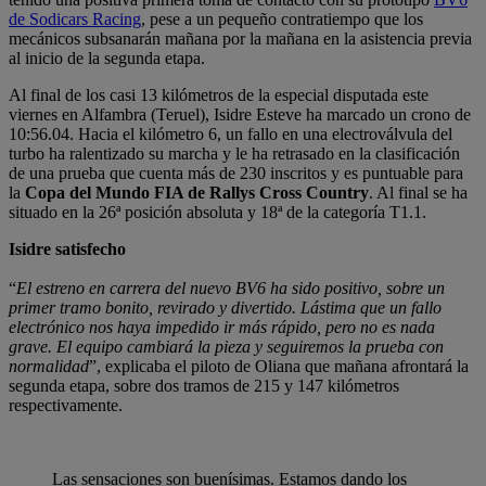
de Sodicars Racing
, pese a un pequeño contratiempo que los
mecánicos subsanarán mañana por la mañana en la asistencia previa
al inicio de la segunda etapa.
Al final de los casi 13 kilómetros de la especial disputada este
viernes en Alfambra (Teruel), Isidre Esteve ha marcado un crono de
10:56.04. Hacia el kilómetro 6, un fallo en una electroválvula del
turbo ha ralentizado su marcha y le ha retrasado en la clasificación
de una prueba que cuenta más de 230 inscritos y es puntuable para
la
Copa del Mundo FIA de Rallys Cross Country
. Al final se ha
situado en la 26ª posición absoluta y 18ª de la categoría T1.1.
Isidre satisfecho
“
El estreno en carrera del nuevo BV6 ha sido positivo, sobre un
primer tramo bonito, revirado y divertido. Lástima que un fallo
electrónico nos haya impedido ir más rápido, pero no es nada
grave. El equipo cambiará la pieza y seguiremos la prueba con
normalidad
”, explicaba el piloto de Oliana que mañana afrontará la
segunda etapa, sobre dos tramos de 215 y 147 kilómetros
respectivamente.
Las sensaciones son buenísimas. Estamos dando los