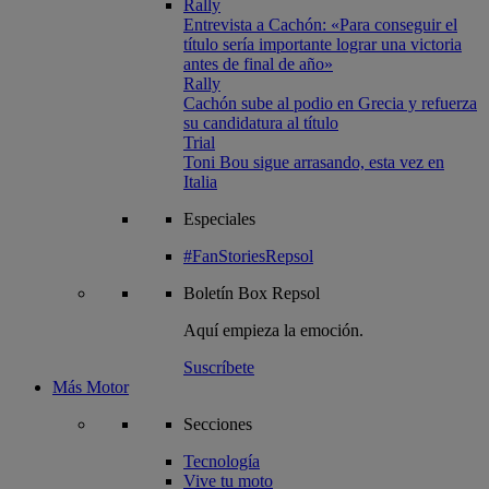
Rally
Entrevista a Cachón: «Para conseguir el
título sería importante lograr una victoria
antes de final de año»
Rally
Cachón sube al podio en Grecia y refuerza
su candidatura al título
Trial
Toni Bou sigue arrasando, esta vez en
Italia
Especiales
#FanStoriesRepsol
Boletín
Box Repsol
Aquí empieza la emoción.
Suscríbete
Más Motor
Secciones
Tecnología
Vive tu moto