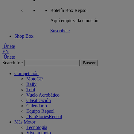
Boletín
Box Repsol
Aquí empieza la emoción.
Suscríbete
Shop Box
Únete
EN
Únete
Search for:
Competición
MotoGP
Rally
Trial
Vuelo Acrobático
Clasificación
Calendario
Equipo Repsol
#FanStoriesRepsol
Más Motor
Tecnología
Vive tu moto