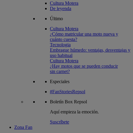
Cultura Motera
De leyenda
Último
Cultura Motera
¿Cómo matricular una moto nueva y
cuánto cuesta?
Tecnologia
Embrague húmedo: ventajas, desventajas y
uso habitual
Cultura Motera
¿Hay motos que se pueden conducir
sin carnet?
Especiales
#FanStoriesRepsol
Boletín
Box Repsol
Aquí empieza la emoción.
Suscríbete
Zona Fan