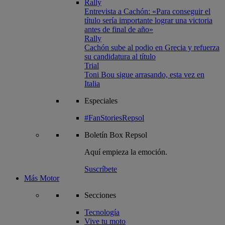
Rally
Entrevista a Cachón: «Para conseguir el
título sería importante lograr una victoria
antes de final de año»
Rally
Cachón sube al podio en Grecia y refuerza
su candidatura al título
Trial
Toni Bou sigue arrasando, esta vez en
Italia
Especiales
#FanStoriesRepsol
Boletín
Box Repsol
Aquí empieza la emoción.
Suscríbete
Más Motor
Secciones
Tecnología
Vive tu moto