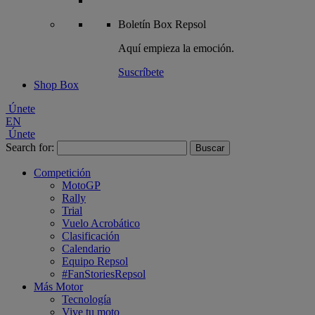
Boletín
Box Repsol
Aquí empieza la emoción.
Suscríbete
Shop Box
Únete
EN
Únete
Search for:
Competición
MotoGP
Rally
Trial
Vuelo Acrobático
Clasificación
Calendario
Equipo Repsol
#FanStoriesRepsol
Más Motor
Tecnología
Vive tu moto