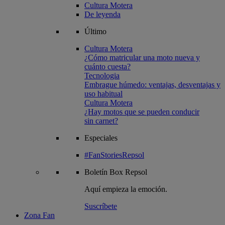
Cultura Motera
De leyenda
Último
Cultura Motera
¿Cómo matricular una moto nueva y
cuánto cuesta?
Tecnologia
Embrague húmedo: ventajas, desventajas y
uso habitual
Cultura Motera
¿Hay motos que se pueden conducir
sin carnet?
Especiales
#FanStoriesRepsol
Boletín
Box Repsol
Aquí empieza la emoción.
Suscríbete
Zona Fan