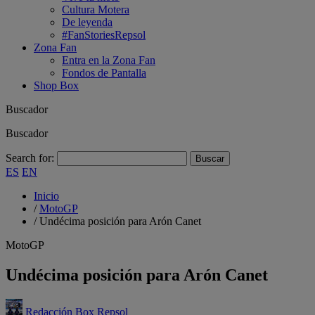
Cultura Motera
De leyenda
#FanStoriesRepsol
Zona Fan
Entra en la Zona Fan
Fondos de Pantalla
Shop Box
Buscador
Buscador
Search for:
ES
EN
Inicio
/
MotoGP
/
Undécima posición para Arón Canet
MotoGP
Undécima posición para Arón Canet
Redacción Box Repsol