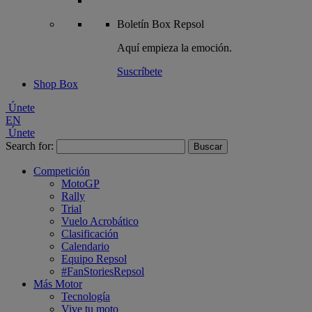
Boletín
Box Repsol
Aquí empieza la emoción.
Suscríbete
Shop Box
Únete
EN
Únete
Search for:
Competición
MotoGP
Rally
Trial
Vuelo Acrobático
Clasificación
Calendario
Equipo Repsol
#FanStoriesRepsol
Más Motor
Tecnología
Vive tu moto