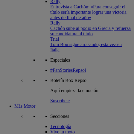
Rally
Entrevista a Cachón: «Para conseguir el
título sería importante lograr una victoria
antes de final de año»
Rally
Cachón sube al podio en Grecia y refuerza
su candidatura al título
Trial
Toni Bou sigue arrasando, esta vez en
Italia
Especiales
#FanStoriesRepsol
Boletín
Box Repsol
Aquí empieza la emoción.
Suscríbete
Más Motor
Secciones
Tecnología
Vive tu moto