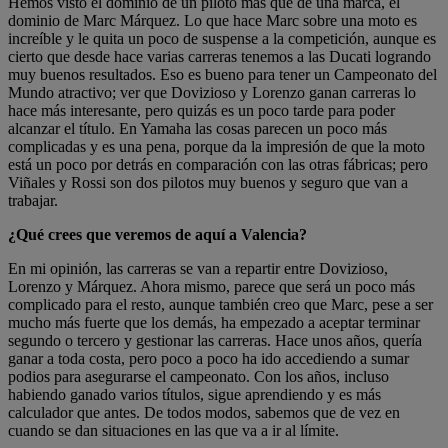
Hemos visto el dominio de un piloto más que de una marca, el
dominio de Marc Márquez. Lo que hace Marc sobre una moto es
increíble y le quita un poco de suspense a la competición, aunque es
cierto que desde hace varias carreras tenemos a las Ducati logrando
muy buenos resultados. Eso es bueno para tener un Campeonato del
Mundo atractivo; ver que Dovizioso y Lorenzo ganan carreras lo
hace más interesante, pero quizás es un poco tarde para poder
alcanzar el título. En Yamaha las cosas parecen un poco más
complicadas y es una pena, porque da la impresión de que la moto
está un poco por detrás en comparación con las otras fábricas; pero
Viñales y Rossi son dos pilotos muy buenos y seguro que van a
trabajar.
¿Qué crees que veremos de aquí a Valencia?
En mi opinión, las carreras se van a repartir entre Dovizioso,
Lorenzo y Márquez. Ahora mismo, parece que será un poco más
complicado para el resto, aunque también creo que Marc, pese a ser
mucho más fuerte que los demás, ha empezado a aceptar terminar
segundo o tercero y gestionar las carreras. Hace unos años, quería
ganar a toda costa, pero poco a poco ha ido accediendo a sumar
podios para asegurarse el campeonato. Con los años, incluso
habiendo ganado varios títulos, sigue aprendiendo y es más
calculador que antes. De todos modos, sabemos que de vez en
cuando se dan situaciones en las que va a ir al límite.