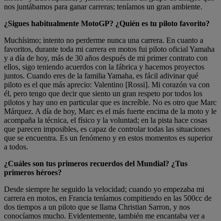
nos juntábamos para ganar carreras; teníamos un gran ambiente.
¿Sigues habitualmente MotoGP? ¿Quién es tu piloto favorito?
Muchísimo; intento no perderme nunca una carrera. En cuanto a
favoritos, durante toda mi carrera en motos fui piloto oficial Yamaha
y a día de hoy, más de 30 años después de mi primer contrato con
ellos, sigo teniendo acuerdos con la fábrica y hacemos proyectos
juntos. Cuando eres de la familia Yamaha, es fácil adivinar qué
piloto es el que más aprecio: Valentino [Rossi]. Mi corazón va con
él, pero tengo que decir que siento un gran respeto por todos los
pilotos y hay uno en particular que es increíble. No es otro que Marc
Márquez. A día de hoy, Marc es el más fuerte encima de la moto y le
acompaña la técnica, el físico y la voluntad; en la pista hace cosas
que parecen imposibles, es capaz de controlar todas las situaciones
que se encuentra. Es un fenómeno y en estos momentos es superior
a todos.
¿Cuáles son tus primeros recuerdos del Mundial? ¿Tus
primeros héroes?
Desde siempre he seguido la velocidad; cuando yo empezaba mi
carrera en motos, en Francia teníamos compitiendo en las 500cc de
dos tiempos a un piloto que se llama Christian Sarron, y nos
conocíamos mucho. Evidentemente, también me encantaba ver a