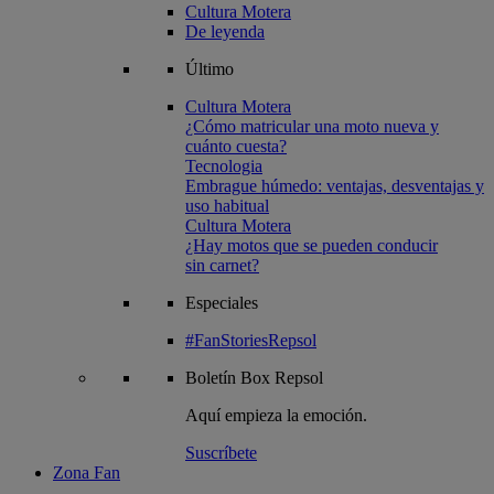
Cultura Motera
De leyenda
Último
Cultura Motera
¿Cómo matricular una moto nueva y
cuánto cuesta?
Tecnologia
Embrague húmedo: ventajas, desventajas y
uso habitual
Cultura Motera
¿Hay motos que se pueden conducir
sin carnet?
Especiales
#FanStoriesRepsol
Boletín
Box Repsol
Aquí empieza la emoción.
Suscríbete
Zona Fan