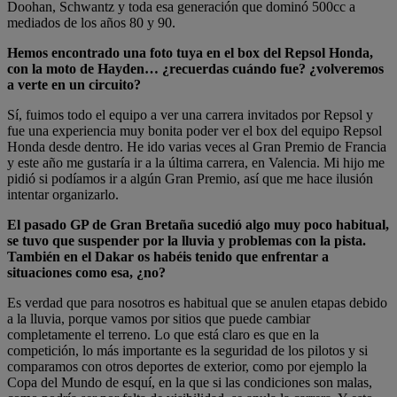
Doohan, Schwantz y toda esa generación que dominó 500cc a
mediados de los años 80 y 90.
Hemos encontrado una foto tuya en el box del Repsol Honda,
con la moto de Hayden… ¿recuerdas cuándo fue? ¿volveremos
a verte en un circuito?
Sí, fuimos todo el equipo a ver una carrera invitados por Repsol y
fue una experiencia muy bonita poder ver el box del equipo Repsol
Honda desde dentro. He ido varias veces al Gran Premio de Francia
y este año me gustaría ir a la última carrera, en Valencia. Mi hijo me
pidió si podíamos ir a algún Gran Premio, así que me hace ilusión
intentar organizarlo.
El pasado GP de Gran Bretaña sucedió algo muy poco habitual,
se tuvo que suspender por la lluvia y problemas con la pista.
También en el Dakar os habéis tenido que enfrentar a
situaciones como esa, ¿no?
Es verdad que para nosotros es habitual que se anulen etapas debido
a la lluvia, porque vamos por sitios que puede cambiar
completamente el terreno. Lo que está claro es que en la
competición, lo más importante es la seguridad de los pilotos y si
comparamos con otros deportes de exterior, como por ejemplo la
Copa del Mundo de esquí, en la que si las condiciones son malas,