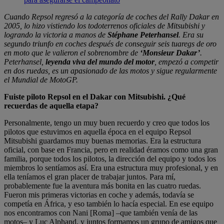
Cuando Repsol regresó a la categoría de coches del Rally Dakar en
2005, lo hizo vistiendo los todoterrenos oficiales de Mitsubishi y
logrando la victoria a manos de
Stéphane Peterhansel
. Era su
segundo triunfo en coches después de conseguir seis tuaregs de oro
en moto que le valieron el sobrenombre de
‘Monsieur Dakar’
.
Peterhansel,
leyenda viva del mundo del motor
, empezó a competir
en dos ruedas, es un apasionado de las motos y sigue regularmente
el Mundial de MotoGP.
Fuiste piloto Repsol en el Dakar con Mitsubishi. ¿Qué
recuerdas de aquella etapa?
Personalmente, tengo un muy buen recuerdo y creo que todos los
pilotos que estuvimos en aquella época en el equipo Repsol
Mitsubishi guardamos muy buenas memorias. Era la estructura
oficial, con base en Francia, pero en realidad éramos como una gran
familia, porque todos los pilotos, la dirección del equipo y todos los
miembros lo sentíamos así. Era una estructura muy profesional, y en
ella teníamos el gran placer de trabajar juntos. Para mí,
probablemente fue la aventura más bonita en las cuatro ruedas.
Fueron mis primeras victorias en coche y además, todavía se
competía en África, y eso también lo hacía especial. En ese equipo
nos encontramos con Nani [Roma] –que también venía de las
motos– y Luc Alphand, y juntos formamos un grupo de amigos que