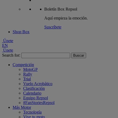
Boletín
Box Repsol
Aquí empieza la emoción.
Suscríbete
Shop Box
Únete
EN
Únete
Search for:
Competición
MotoGP
Rally
Trial
Vuelo Acrobático
Clasificación
Calendario
Equipo Repsol
#FanStoriesRepsol
Más Motor
Tecnología
Vive tu moto