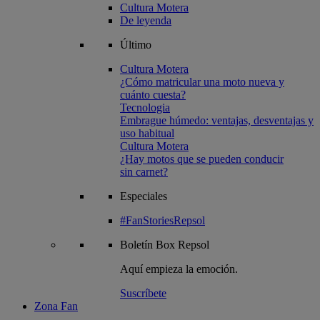
Cultura Motera
De leyenda
Último
Cultura Motera
¿Cómo matricular una moto nueva y
cuánto cuesta?
Tecnologia
Embrague húmedo: ventajas, desventajas y
uso habitual
Cultura Motera
¿Hay motos que se pueden conducir
sin carnet?
Especiales
#FanStoriesRepsol
Boletín
Box Repsol
Aquí empieza la emoción.
Suscríbete
Zona Fan