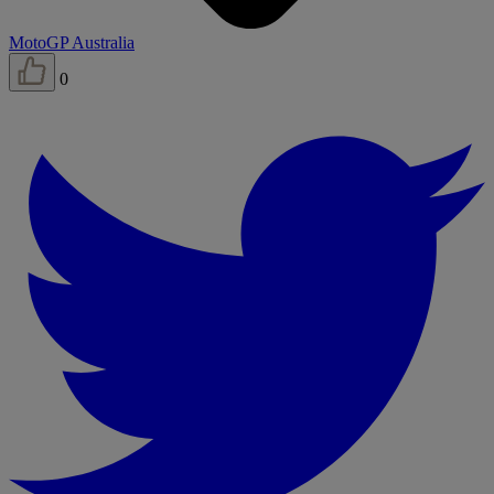
MotoGP Australia
0