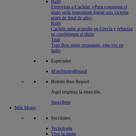
Rally
Entrevista a Cachón: «Para conseguir el
título sería importante lograr una victoria
antes de final de año»
Rally
Cachón sube al podio en Grecia y refuerza
su candidatura al título
Trial
Toni Bou sigue arrasando, esta vez en
Italia
Especiales
#FanStoriesRepsol
Boletín
Box Repsol
Aquí empieza la emoción.
Suscríbete
Más Motor
Secciones
Tecnología
Vive tu moto