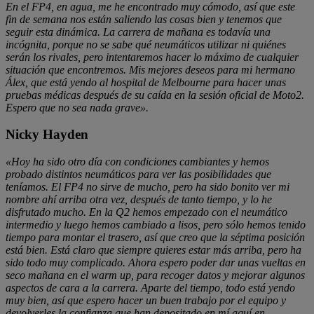
En el FP4, en agua, me he encontrado muy cómodo, así que este
fin de semana nos están saliendo las cosas bien y tenemos que
seguir esta dinámica. La carrera de mañana es todavía una
incógnita, porque no se sabe qué neumáticos utilizar ni quiénes
serán los rivales, pero intentaremos hacer lo máximo de cualquier
situación que encontremos. Mis mejores deseos para mi hermano
Álex, que está yendo al hospital de Melbourne para hacer unas
pruebas médicas después de su caída en la sesión oficial de Moto2.
Espero que no sea nada grave».
Nicky Hayden
«Hoy ha sido otro día con condiciones cambiantes y hemos
probado distintos neumáticos para ver las posibilidades que
teníamos. El FP4 no sirve de mucho, pero ha sido bonito ver mi
nombre ahí arriba otra vez, después de tanto tiempo, y lo he
disfrutado mucho. En la Q2 hemos empezado con el neumático
intermedio y luego hemos cambiado a lisos, pero sólo hemos tenido
tiempo para montar el trasero, así que creo que la séptima posición
está bien. Está claro que siempre quieres estar más arriba, pero ha
sido todo muy complicado. Ahora espero poder dar unas vueltas en
seco mañana en el warm up, para recoger datos y mejorar algunos
aspectos de cara a la carrera. Aparte del tiempo, todo está yendo
muy bien, así que espero hacer un buen trabajo por el equipo y
devolverles la confianza que han depositado en mí aquí en