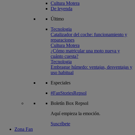
Cultura Motera
De leyenda
Último
Tecnologia
Catalizador del coche: funcionamiento y
reparaciones
Cultura Motera
¿Cómo matricular una moto nueva y
cuánto cuesta?
Tecnologia
Embrague húmedo: ventajas, desventajas y
uso habitual
Especiales
#FanStoriesRepsol
Boletín
Box Repsol
Aquí empieza la emoción.
Suscríbete
Zona Fan