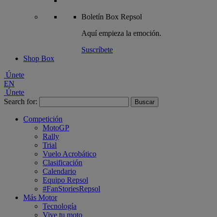
Boletín
Box Repsol
Aquí empieza la emoción.
Suscríbete
Shop Box
Únete
EN
Únete
Search for:
Competición
MotoGP
Rally
Trial
Vuelo Acrobático
Clasificación
Calendario
Equipo Repsol
#FanStoriesRepsol
Más Motor
Tecnología
Vive tu moto