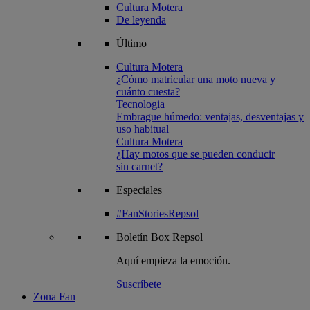
Cultura Motera
De leyenda
Último
Cultura Motera
¿Cómo matricular una moto nueva y
cuánto cuesta?
Tecnologia
Embrague húmedo: ventajas, desventajas y
uso habitual
Cultura Motera
¿Hay motos que se pueden conducir
sin carnet?
Especiales
#FanStoriesRepsol
Boletín
Box Repsol
Aquí empieza la emoción.
Suscríbete
Zona Fan