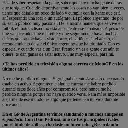
Has de saber respetar a la gente, saber que hay mucha gente detrás
que te sigue. Cuando deportivamente las cosas no van bien, a veces,
tienes que dejarlo un poco de lado y cumplir con la gente que está
ahí esperando una foto o un autógrafo. El público argentino, de por
sí, es un público muy pasional. De la misma manera que se vive el
fútbol, el motociclismo no está ausente de ese fanatismo. A pesar de
que ya hace años que me retiré y que seguramente haya muchos
chicos que no me hayan visto correr, el cariño está, el afecto, el
reconocimiento de ser el único argentino que ha triunfado. Eso es
especial y cuando vas a un Gran Premio y ves a gente que aún te
quiere, te dan ganas de estar activo. Fue muy especial para mí.
¿Te has perdido en televisión alguna carrera de MotoGP en los
últimos años?
No me he perdido ninguna. Sigo igual de entusiasmado que cuando
estaba en activo. Seguramente alguna carrera me habré perdido
durante estos doce años por compromisos, pero nunca me he
perdido ninguna porque no haya querido verla. Para mí es imposible
alejarme de ese mundo, es algo que perteneció a mi vida durante
doce años.
En el GP de Argentina te vimos saludando a muchos amigos en
el
paddock
. Con Dani Pedrosa, uno de tus principales rivales
por el título de 250 cc, charlaste un buen rato. ¿Recordando