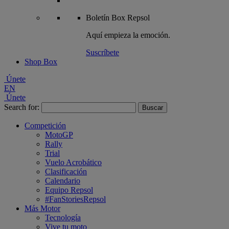
Boletín
Box Repsol
Aquí empieza la emoción.
Suscríbete
Shop Box
Únete
EN
Únete
Search for:
Competición
MotoGP
Rally
Trial
Vuelo Acrobático
Clasificación
Calendario
Equipo Repsol
#FanStoriesRepsol
Más Motor
Tecnología
Vive tu moto