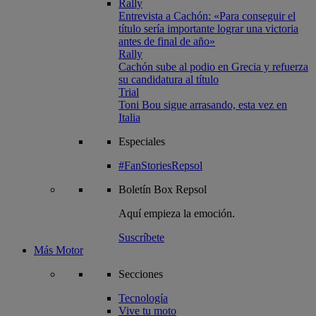
Rally
Entrevista a Cachón: «Para conseguir el
título sería importante lograr una victoria
antes de final de año»
Rally
Cachón sube al podio en Grecia y refuerza
su candidatura al título
Trial
Toni Bou sigue arrasando, esta vez en
Italia
Especiales
#FanStoriesRepsol
Boletín
Box Repsol
Aquí empieza la emoción.
Suscríbete
Más Motor
Secciones
Tecnología
Vive tu moto