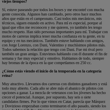
viejos tiempos?
Sí, estuve paseando por todos los boxes y me encontré con mucha
gente conocida. Algunos han cambiado, pero otros hace muchos
años que están en el campeonato. Casi todos mis mecánicos, mis
técnicos, siguen estando en activo. Para mí es especial, porque al
igual que ellos me reconocen y me quieren, yo también les tengo
mucho respeto. Han sido personas importantes para mí. Trabajar con
motos de carreras implica tener mucha confianza en tu gente, en tu
equipo y en tus mecánicos. También estuve hablando con amigos,
con Jorge Lorenzo, con Dani, Valentino y muchísimos pilotos más.
Todos sabemos la relación que tengo con Dani. Fue mi rival pero
también un gran amigo. Estuvimos hablando con él durante el fin de
semana y fue muy especial y emotivo. Hablamos de todo, siempre
hay bromas de la época en la que competíamos en 250 cc.
¿Cómo estás viendo el inicio de la temporada en la categoría
reina?
Muy atractivo. Llevamos dos carreras con distintos ganadores y está
todo muy abierto. Cada año se abre más el abanico de pilotos con
opciones a ganar. La mezcla de veteranos con los jóvenes ha hecho
crecer el potencial. Aunque, por supuesto, hay seis o siete
candidatos firmes. Por lo que vimos en Catar, parecía que Márquez
y Dovizioso empezaban como terminaron el año pasado, siendo los