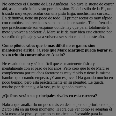
No conozco el Circuito de Las Américas. No tuve la suerte de correr
ahí, así que sólo lo he visto por televisión. Es del estilo de la F1, un
trazado muy espectacular con una pista larga, muchísimas curvas…
En definitiva, tiene un poco de todo. El primer sector es muy rápido,
con cambios de direcciones sumamente interesantes. Tiene frenadas
que prácticamente son esquinas donde hay que parar totalmente la
moto y volver a acelerar. A Marc se le da muy bien este circuito por
su estilo de pilotaje y va a volver a ser serio candidato este año.
Como piloto, sabes que lo más difícil no es ganar, sino
mantenerse arriba. ¿Crees que Marc Márquez pueda lograr su
sexto triunfo consecutivo en Austin?
He estado dentro y sé lo difícil que es mantenerte física y
mentalmente con el paso de los años. Pero creo que lo de Marc se
complementa por muchos factores: es muy rápido y tiene la misma
hambre que cuando empezó. ¡Y aún es joven! Ha ganado mucho en
poco tiempo, pero está prácticamente en su plenitud. Le queda
mucho por delante y, a la vez, ya ha ganado mucho.
¿Quiénes serán sus principales rivales en esta carrera?
Habría que analizarlo un poco más en detalle pero, a priori, creo que
Zarco está en un buen momento. Habrá que ver cómo se adaptan él
y la moto a la pista, ya que no es un circuito favorable para las