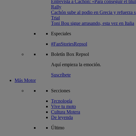
Entrevista a Cachón: «Para conseguir el títul
Rally
Cachón sube al podio en Grecia y refuerza su
Trial
Toni Bou sigue arrasando, esta vez en Italia
Especiales
#FanStoriesRepsol
Boletín
Box Repsol
Aquí empieza la emoción.
Suscríbete
Más Motor
Secciones
Tecnología
Vive tu moto
Cultura Motera
De leyenda
Último