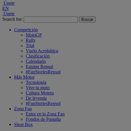
Únete
EN
Únete
Search for:
Competición
MotoGP
Rally
Trial
Vuelo Acrobático
Clasificación
Calendario
Equipo Repsol
#FanStoriesRepsol
Más Motor
Tecnología
Vive tu moto
Cultura Motera
De leyenda
#FanStoriesRepsol
Zona Fan
Entra en la Zona Fan
Fondos de Pantalla
Shop Box