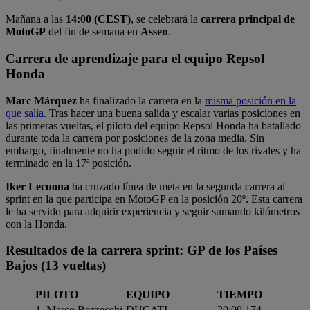
Mañana a las
14:00 (CEST)
, se celebrará la
carrera principal
de
MotoGP
del fin de semana en
Assen
.
Carrera de aprendizaje para el equipo Repsol
Honda
Marc Márquez
ha finalizado la carrera en la
misma posición en la
que salía
. Tras hacer una buena salida y escalar varias posiciones en
las primeras vueltas, el piloto del equipo Repsol Honda ha batallado
durante toda la carrera por posiciones de la zona media. Sin
embargo, finalmente no ha podido seguir el ritmo de los rivales y ha
terminado en la 17ª posición.
Iker Lecuona
ha cruzado línea de meta en la segunda carrera al
sprint en la que participa en MotoGP en la posición 20º. Esta carrera
le ha servido para adquirir experiencia y seguir sumando kilómetros
con la Honda.
Resultados de la carrera sprint: GP de los Países
Bajos (13 vueltas)
PILOTO
EQUIPO
TIEMPO
1. Marco Bezzecchi
DUCATI
20:09.174