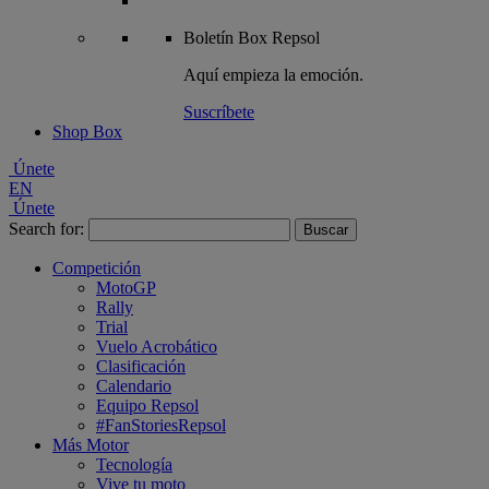
Boletín
Box Repsol
Aquí empieza la emoción.
Suscríbete
Shop Box
Únete
EN
Únete
Search for:
Competición
MotoGP
Rally
Trial
Vuelo Acrobático
Clasificación
Calendario
Equipo Repsol
#FanStoriesRepsol
Más Motor
Tecnología
Vive tu moto