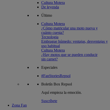
Cultura Motera
De leyenda
Último
Cultura Motera
¿Cómo matricular una moto nueva y
cuánto cuesta?
Tecnologia
Embrague húmedo: ventajas, desventajas y
uso habitual
Cultura Motera
¿Hay motos que se pueden conducir
sin carnet?
Especiales
#FanStoriesRepsol
Boletín
Box Repsol
Aquí empieza la emoción.
Suscríbete
Zona Fan