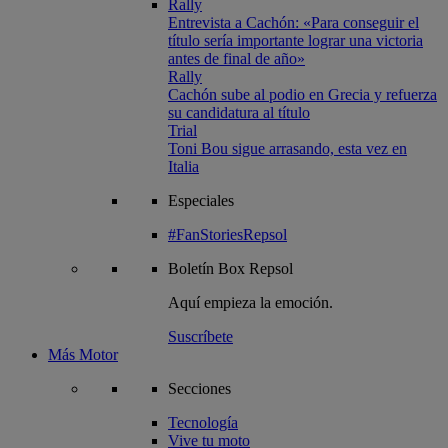
Rally
Entrevista a Cachón: «Para conseguir el
título sería importante lograr una victoria
antes de final de año»
Rally
Cachón sube al podio en Grecia y refuerza
su candidatura al título
Trial
Toni Bou sigue arrasando, esta vez en
Italia
Especiales
#FanStoriesRepsol
Boletín
Box Repsol
Aquí empieza la emoción.
Suscríbete
Más Motor
Secciones
Tecnología
Vive tu moto