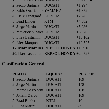
2. Pecco Bagnaia
DUCATI
+1.294
3. Fabio Quartararo
YAMAHA
+1.872
4. Aleix Espargaró
APRILIA
+2.245
5. Brad Binder
KTM
+4.582
6. Jorge Martín
DUCATI
+5.036
7. Maverick Viñales
APRILIA
+5.876
8. Enea Bastianini
DUCATI
+10.102
9. Álex Márquez
DUCATI
+10.525
17. Marc Márquez
REPSOL HONDA
+19.916
20. Iker Lecuona
REPSOL HONDA
+24.727
Clasificación General
PILOTO
EQUIPO
PUNTOS
1. Pecco Bagnaia
DUCATI
169
2. Jorge Martín
DUCATI
148
3. Marco Bezzecchi
DUCATI
138
4. Johann Zarco
DUCATI
109
5. Brad Binder
KTM
101
6. Luca Marini
DUCATI
89