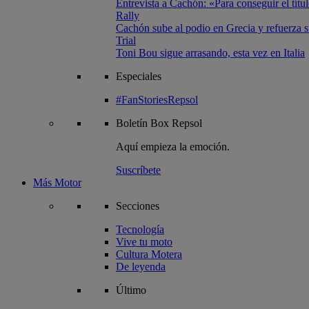
Entrevista a Cachón: «Para conseguir el títul
Rally
Cachón sube al podio en Grecia y refuerza su
Trial
Toni Bou sigue arrasando, esta vez en Italia
Especiales
#FanStoriesRepsol
Boletín
Box Repsol
Aquí empieza la emoción.
Suscríbete
Más Motor
Secciones
Tecnología
Vive tu moto
Cultura Motera
De leyenda
Último