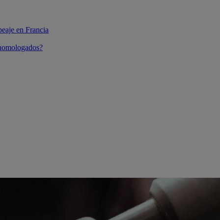
peaje en Francia
 homologados?