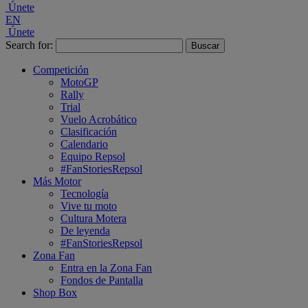
Únete
EN
Únete
Search for:
Competición
MotoGP
Rally
Trial
Vuelo Acrobático
Clasificación
Calendario
Equipo Repsol
#FanStoriesRepsol
Más Motor
Tecnología
Vive tu moto
Cultura Motera
De leyenda
#FanStoriesRepsol
Zona Fan
Entra en la Zona Fan
Fondos de Pantalla
Shop Box