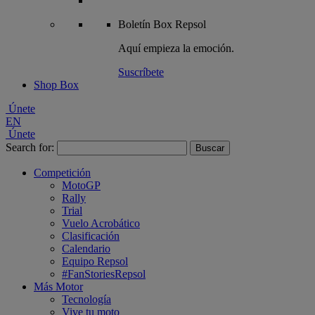
Boletín
Box Repsol
Aquí empieza la emoción.
Suscríbete
Shop Box
Únete
EN
Únete
Search for:
Competición
MotoGP
Rally
Trial
Vuelo Acrobático
Clasificación
Calendario
Equipo Repsol
#FanStoriesRepsol
Más Motor
Tecnología
Vive tu moto