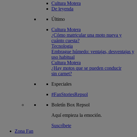
Cultura Motera
De leyenda
Último
Cultura Motera
¿Cómo matricular una moto nueva y
cuánto cuesta?
Tecnologia
Embrague húmedo: ventajas, desventajas y
uso habitual
Cultura Motera
¿Hay motos que se pueden conducir
sin carnet?
Especiales
#FanStoriesRepsol
Boletín
Box Repsol
Aquí empieza la emoción.
Suscríbete
Zona Fan