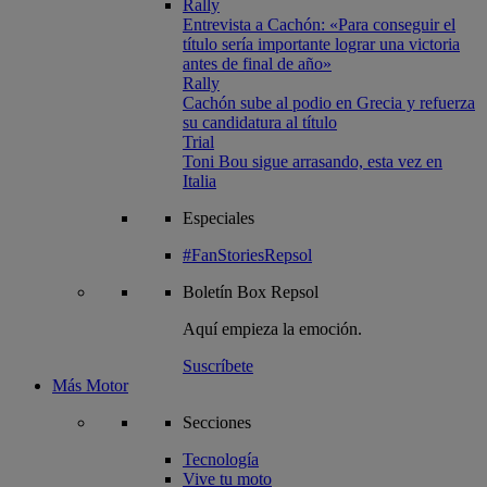
Rally
Entrevista a Cachón: «Para conseguir el
título sería importante lograr una victoria
antes de final de año»
Rally
Cachón sube al podio en Grecia y refuerza
su candidatura al título
Trial
Toni Bou sigue arrasando, esta vez en
Italia
Especiales
#FanStoriesRepsol
Boletín
Box Repsol
Aquí empieza la emoción.
Suscríbete
Más Motor
Secciones
Tecnología
Vive tu moto