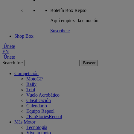
Boletín
Box Repsol
Aquí empieza la emoción.
Suscríbete
Shop Box
Únete
EN
Únete
Search for:
Competición
MotoGP
Rally
Trial
Vuelo Acrobático
Clasificación
Calendario
Equipo Repsol
#FanStoriesRepsol
Más Motor
Tecnología
Vive tu moto