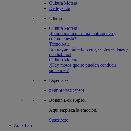
Cultura Motera
De leyenda
Último
Cultura Motera
¿Cómo matricular una moto nueva y
cuánto cuesta?
Tecnologia
Embrague húmedo: ventajas, desventajas y
uso habitual
Cultura Motera
¿Hay motos que se pueden conducir
sin carnet?
Especiales
#FanStoriesRepsol
Boletín
Box Repsol
Aquí empieza la emoción.
Suscríbete
Zona Fan