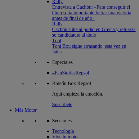
Rally
Entrevista a Cachón: «Para conseguir el
título sería importante lograr una victoria
antes de final de año»
Rally
Cachón sube al podio en Grecia y refuerza
su candidatura al título
Trial
Toni Bou sigue arrasando, esta vez en
Italia
Especiales
#FanStoriesRepsol
Boletín
Box Repsol
Aquí empieza la emoción.
Suscríbete
Más Motor
Secciones
Tecnología
Vive tu moto