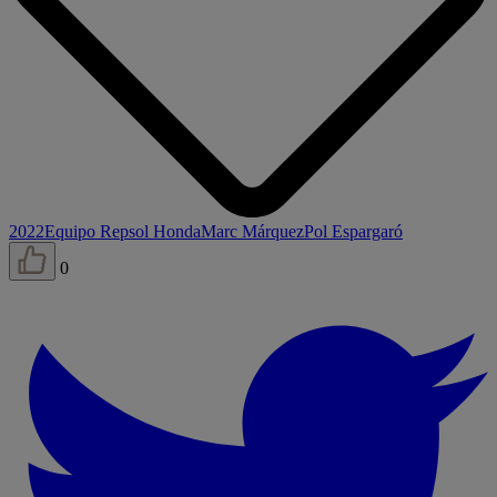
2022
Equipo Repsol Honda
Marc Márquez
Pol Espargaró
0