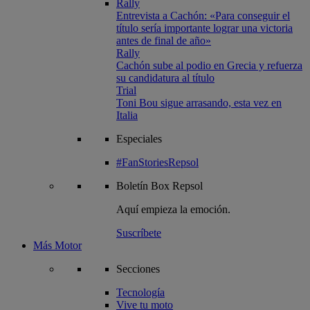
Rally
Entrevista a Cachón: «Para conseguir el
título sería importante lograr una victoria
antes de final de año»
Rally
Cachón sube al podio en Grecia y refuerza
su candidatura al título
Trial
Toni Bou sigue arrasando, esta vez en
Italia
Especiales
#FanStoriesRepsol
Boletín
Box Repsol
Aquí empieza la emoción.
Suscríbete
Más Motor
Secciones
Tecnología
Vive tu moto