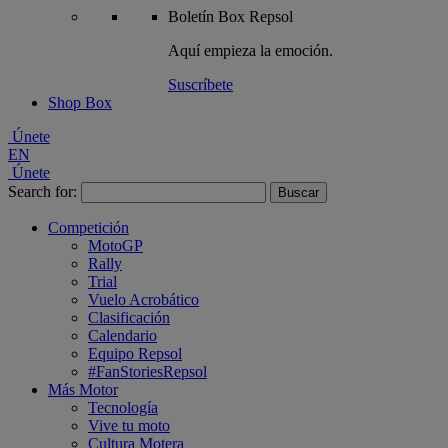
Boletín
Box Repsol
Aquí empieza la emoción.
Suscríbete
Shop Box
Únete
EN
Únete
Search for:
Competición
MotoGP
Rally
Trial
Vuelo Acrobático
Clasificación
Calendario
Equipo Repsol
#FanStoriesRepsol
Más Motor
Tecnología
Vive tu moto
Cultura Motera