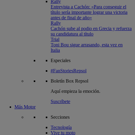
Rally
Entrevista a Cachón: «Para conseguir el
título sería importante lograr una victoria
antes de final de año»
Rally
Cachón sube al podio en Grecia y refuerza
su candidatura al título
Trial
Toni Bou sigue arrasando, esta vez en
Italia
Especiales
#FanStoriesRepsol
Boletín
Box Repsol
Aquí empieza la emoción.
Suscríbete
Más Motor
Secciones
Tecnología
Vive tu moto