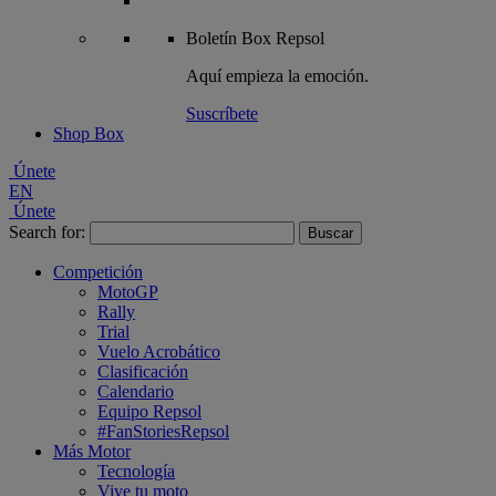
Boletín
Box Repsol
Aquí empieza la emoción.
Suscríbete
Shop Box
Únete
EN
Únete
Search for:
Competición
MotoGP
Rally
Trial
Vuelo Acrobático
Clasificación
Calendario
Equipo Repsol
#FanStoriesRepsol
Más Motor
Tecnología
Vive tu moto