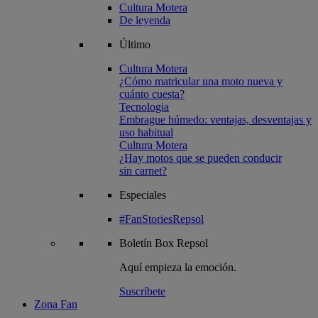
Cultura Motera
De leyenda
Último
Cultura Motera
¿Cómo matricular una moto nueva y
cuánto cuesta?
Tecnologia
Embrague húmedo: ventajas, desventajas y
uso habitual
Cultura Motera
¿Hay motos que se pueden conducir
sin carnet?
Especiales
#FanStoriesRepsol
Boletín
Box Repsol
Aquí empieza la emoción.
Suscríbete
Zona Fan