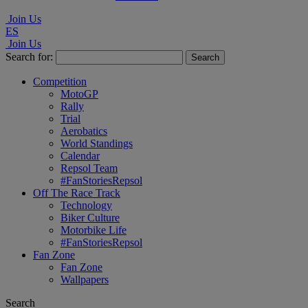
Join Us
ES
Join Us
Search for:
Competition
MotoGP
Rally
Trial
Aerobatics
World Standings
Calendar
Repsol Team
#FanStoriesRepsol
Off The Race Track
Technology
Biker Culture
Motorbike Life
#FanStoriesRepsol
Fan Zone
Fan Zone
Wallpapers
Search