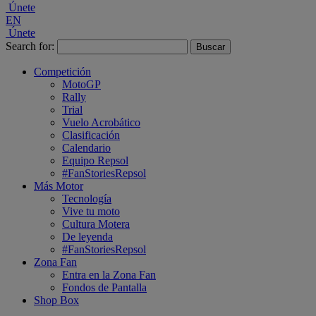
Únete
EN
Únete
Search for:
Competición
MotoGP
Rally
Trial
Vuelo Acrobático
Clasificación
Calendario
Equipo Repsol
#FanStoriesRepsol
Más Motor
Tecnología
Vive tu moto
Cultura Motera
De leyenda
#FanStoriesRepsol
Zona Fan
Entra en la Zona Fan
Fondos de Pantalla
Shop Box