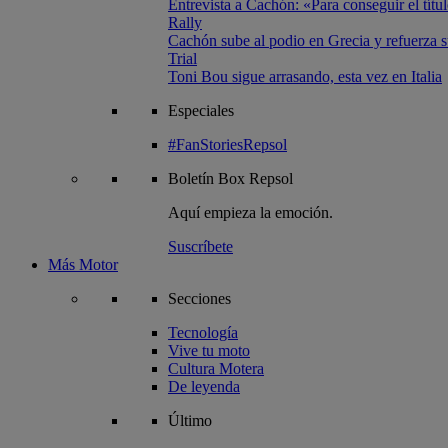
Entrevista a Cachón: «Para conseguir el títul
Rally
Cachón sube al podio en Grecia y refuerza su
Trial
Toni Bou sigue arrasando, esta vez en Italia
Especiales
#FanStoriesRepsol
Boletín
Box Repsol
Aquí empieza la emoción.
Suscríbete
Más Motor
Secciones
Tecnología
Vive tu moto
Cultura Motera
De leyenda
Último