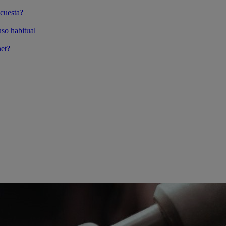
cuesta?
so habitual
et?