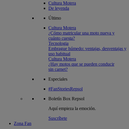
Cultura Motera
De leyenda
Último
Cultura Motera
¿Cómo matricular una moto nueva y
cuánto cuesta?
Tecnologia
Embrague húmedo: ventajas, desventajas y
uso habitual
Cultura Motera
¿Hay motos que se pueden conducir
sin carnet?
Especiales
#FanStoriesRepsol
Boletín
Box Repsol
Aquí empieza la emoción.
Suscríbete
Zona Fan