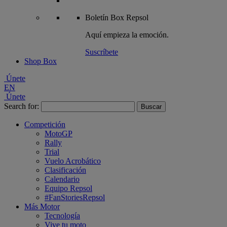
Boletín
Box Repsol
Aquí empieza la emoción.
Suscríbete
Shop Box
Únete
EN
Únete
Search for:
Competición
MotoGP
Rally
Trial
Vuelo Acrobático
Clasificación
Calendario
Equipo Repsol
#FanStoriesRepsol
Más Motor
Tecnología
Vive tu moto