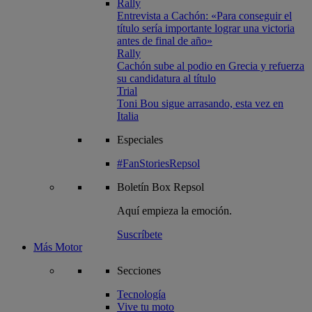
Rally
Entrevista a Cachón: «Para conseguir el
título sería importante lograr una victoria
antes de final de año»
Rally
Cachón sube al podio en Grecia y refuerza
su candidatura al título
Trial
Toni Bou sigue arrasando, esta vez en
Italia
Especiales
#FanStoriesRepsol
Boletín
Box Repsol
Aquí empieza la emoción.
Suscríbete
Más Motor
Secciones
Tecnología
Vive tu moto