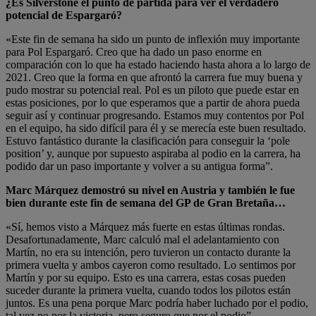
¿Es Silverstone el punto de partida para ver el verdadero
potencial de Espargaró?
«Este fin de semana ha sido un punto de inflexión muy importante
para Pol Espargaró. Creo que ha dado un paso enorme en
comparación con lo que ha estado haciendo hasta ahora a lo largo de
2021. Creo que la forma en que afrontó la carrera fue muy buena y
pudo mostrar su potencial real. Pol es un piloto que puede estar en
estas posiciones, por lo que esperamos que a partir de ahora pueda
seguir así y continuar progresando. Estamos muy contentos por Pol
en el equipo, ha sido difícil para él y se merecía este buen resultado.
Estuvo fantástico durante la clasificación para conseguir la ‘pole
position’ y, aunque por supuesto aspiraba al podio en la carrera, ha
podido dar un paso importante y volver a su antigua forma”.
Marc Márquez demostró su nivel en Austria y también le fue
bien durante este fin de semana del GP de Gran Bretaña…
«Sí, hemos visto a Márquez más fuerte en estas últimas rondas.
Desafortunadamente, Marc calculó mal el adelantamiento con
Martín, no era su intención, pero tuvieron un contacto durante la
primera vuelta y ambos cayeron como resultado. Lo sentimos por
Martín y por su equipo. Esto es una carrera, estas cosas pueden
suceder durante la primera vuelta, cuando todos los pilotos están
juntos. Es una pena porque Marc podría haber luchado por el podio,
tal vez no por la victoria, pero seguro que por el podio”.