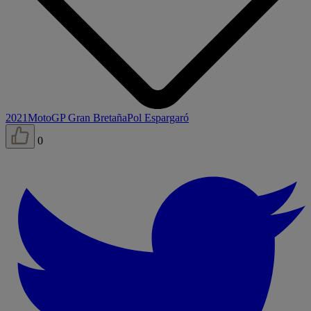
2021
MotoGP Gran Bretaña
Pol Espargaró
0