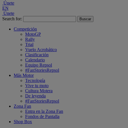
Únete
EN
Únete
Search for:
Competición
MotoGP
Rally
Trial
Vuelo Acrobático
Clasificación
Calendario
Equipo Repsol
#FanStoriesRepsol
Más Motor
Tecnología
Vive tu moto
Cultura Motera
De leyenda
#FanStoriesRepsol
Zona Fan
Entra en la Zona Fan
Fondos de Pantalla
Shop Box