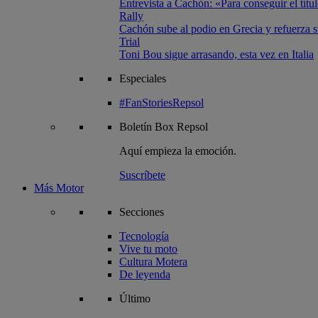
Entrevista a Cachón: «Para conseguir el títul
Rally
Cachón sube al podio en Grecia y refuerza su
Trial
Toni Bou sigue arrasando, esta vez en Italia
Especiales
#FanStoriesRepsol
Boletín
Box Repsol
Aquí empieza la emoción.
Suscríbete
Más Motor
Secciones
Tecnología
Vive tu moto
Cultura Motera
De leyenda
Último