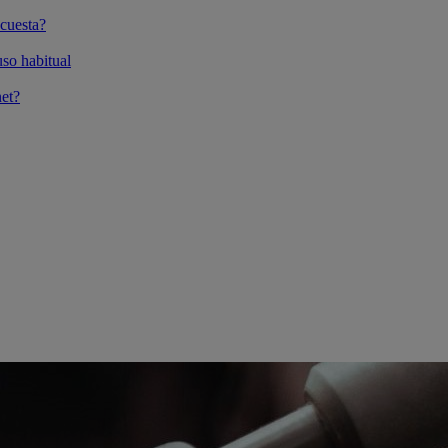
cuesta?
so habitual
et?