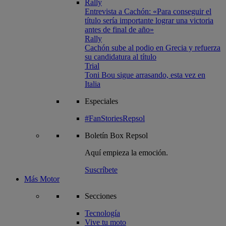
Rally
Entrevista a Cachón: «Para conseguir el
título sería importante lograr una victoria
antes de final de año»
Rally
Cachón sube al podio en Grecia y refuerza
su candidatura al título
Trial
Toni Bou sigue arrasando, esta vez en
Italia
Especiales
#FanStoriesRepsol
Boletín
Box Repsol
Aquí empieza la emoción.
Suscríbete
Más Motor
Secciones
Tecnología
Vive tu moto