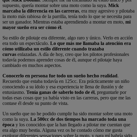
supuesto, quería montar sobre una moto como la suya.
Mick
marcaba la diferencia en las carreras
, era muy agresivo y pilotaba
la moto más rabiosa de la parrilla, tenía todo lo que se necesita para
ser un ganador. Mientras estaba aprendiendo a montar en moto,
mi
mayor sueño era ser cómo él
.
Su estilo de pilotaje era diferente, algo raro y único. Verlo en acción
era todo un espectáculo.
Lo que más me llamaba la atención era
cómo utilizaba un estilo diferente cuando trazaba
curvas
enlazadas. A día de hoy, creo que los pilotos profesionales
todavía podemos aprender cosas de él, aunque el pilotaje haya
cambiado en muchos aspectos.
Conocerlo en persona fue todo un sueño hecho realidad
.
Recuerdo que estaba todavía en 125cc. Era prácticamente un niño
conociendo a su ídolo y esa experiencia te llena de ilusión y de
entusiasmo.
Tenía ganas de saberlo todo de él
, preguntarle por
todas esas cosas que ya había visto en las carreras, pero que me las
contase él desde su punto de vista.
Un sueño que no he podido cumplir ha sido montar sobre una moto
como la suya.
La 500cc de dos tiempos ha marcado toda una
época
y los conocidos que la han llegado a pilotar me cuentan que
era algo muy bestia. Alguna vez os he contado cómo me gusta
explorar diferentes sensaciones sobre la moto, y para mí habría sido