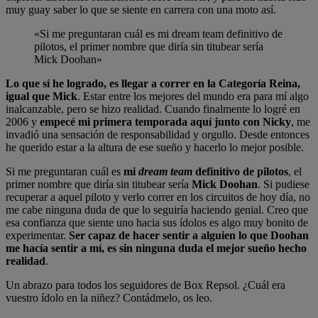
muy guay saber lo que se siente en carrera con una moto así.
«Si me preguntaran cuál es mi dream team definitivo de
pilotos, el primer nombre que diría sin titubear sería
Mick Doohan»
Lo que sí he logrado, es llegar a correr en la Categoría Reina,
igual que Mick
. Estar entre los mejores del mundo era para mí algo
inalcanzable, pero se hizo realidad. Cuando finalmente lo logré en
2006 y
empecé mi primera temporada aquí junto con Nicky
, me
invadió una sensación de responsabilidad y orgullo. Desde entonces
he querido estar a la altura de ese sueño y hacerlo lo mejor posible.
Si me preguntaran cuál es
mi
dream team
definitivo de pilotos
, el
primer nombre que diría sin titubear sería
Mick Doohan
. Si pudiese
recuperar a aquel piloto y verlo correr en los circuitos de hoy día, no
me cabe ninguna duda de que lo seguiría haciendo genial. Creo que
esa confianza que siente uno hacia sus ídolos es algo muy bonito de
experimentar.
Ser capaz de hacer sentir a alguien lo que Doohan
me hacía sentir a mí, es sin ninguna duda el mejor sueño hecho
realidad
.
Un abrazo para todos los seguidores de Box Repsol. ¿Cuál era
vuestro ídolo en la niñez? Contádmelo, os leo.