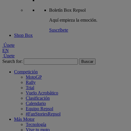
Boletín
Box Repsol
Aquí empieza la emoción.
Suscríbete
Shop Box
Únete
EN
Únete
Search for:
Competición
MotoGP
Rally
Trial
Vuelo Acrobático
Clasificación
Calendario
Equipo Repsol
#FanStoriesRepsol
Más Motor
Tecnología
Vive tu moto