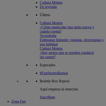
Cultura Motera
De leyenda
Último
Cultura Motera
¿Cómo matricular una moto nueva y
cuánto cuesta?
Tecnologia
Embrague húmedo: ventajas, desventajas y
uso habitual
Cultura Motera
¿Hay motos que se pueden conducir
sin carnet?
Especiales
#FanStoriesRepsol
Boletín
Box Repsol
Aquí empieza la emoción.
Suscríbete
Zona Fan