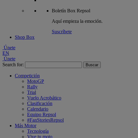
Boletín
Box Repsol
Aquí empieza la emoción.
Suscríbete
Shop Box
Únete
EN
Únete
Search for:
Competición
MotoGP
Rally
Trial
Vuelo Acrobático
Clasificación
Calendario
Equipo Repsol
#FanStoriesRepsol
Más Motor
Tecnología
Vive tu moto