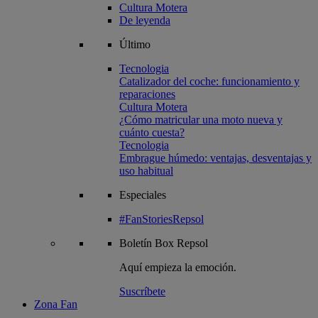
Cultura Motera
De leyenda
Último
Tecnologia
Catalizador del coche: funcionamiento y
reparaciones
Cultura Motera
¿Cómo matricular una moto nueva y
cuánto cuesta?
Tecnologia
Embrague húmedo: ventajas, desventajas y
uso habitual
Especiales
#FanStoriesRepsol
Boletín
Box Repsol
Aquí empieza la emoción.
Suscríbete
Zona Fan