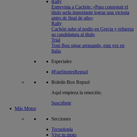
Rally
Entrevista a Cachón: «Para conseguir el
título sería importante lograr una victoria
antes de final de año»
Rally
Cachón sube al podio en Grecia y refuerza
su candidatura al título
Trial
Toni Bou sigue arrasando, esta vez en
Italia
Especiales
#FanStoriesRepsol
Boletín
Box Repsol
Aquí empieza la emoción.
Suscríbete
Más Motor
Secciones
Tecnología
Vive tu moto